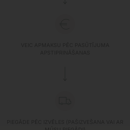
VEIC APMAKSU PĒC PASŪTĪJUMA
APSTIPRINĀŠANAS
PIEGĀDE PĒC IZVĒLES (PAŠIZVEŠANA VAI AR
MŪSU PIEGĀDI)