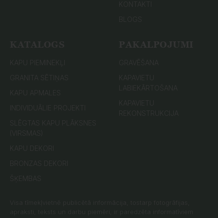
KONTAKTI
BLOGS
KATALOGS
PAKALPOJUMI
KAPU PIEMINEKĻI
GRAVĒŠANA
GRANITA SĒTIŅAS
KAPAVIETU
LABIEKĀRTOŠANA
KAPU APMALES
KAPAVIETU
INDIVIDUĀLIE PROJEKTI
REKONSTRUKCIJA
SLĒGTAS KAPU PLĀKSNES
(VIRSMAS)
KAPU DEKORI
BRONZAS DEKORI
ŠĶEMBAS
Visa tīmekļvietnē publicētā informācija, tostarp fotogrāfijas,
apraksti, teksts un darbu piemēri, ir paredzēta informatīviem