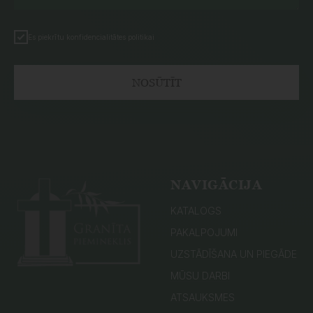
Es piekrītu konfidencialitātes politikai
NOSŪTĪT
NAVIGĀCIJA
KATALOGS
PAKALPOJUMI
UZSTĀDĪŠANA UN PIEGĀDE
MŪSU DARBI
ATSAUKSMES