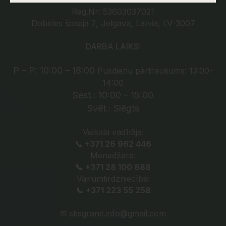
Reg.Nr: 53603037021
Dobeles šoseja 2, Jelgava, Latvia, LV-3007
DARBA LAIKS:
P – P: 10:00 – 18:00
Pusdienu pārtraukums: 13:00-
14:00
Sest.: 10:00 – 15:00
Svēt.: Slēgts
Veikala vadītāja:
📞 +371 26 962 446
Menedžere:
📞 +371 28 100 888
Vairumtirdzniecība:
📞 +371 223 55 258
✉
sksgranit.info@gmail.com