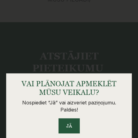
ATSTĀJIET
PIETEIKUMU
VAI PLĀNOJAT APMEKLĒT
Atstājiet kontaktinformāciju, un mēs ar Jums
sazināsimies tuvākajā laikā.
MŪSU VEIKALU?
Nospiediet “Jā” vai aizveriet paziņojumu.
Paldies!
KONTAKTINFORMĀCIJA
JĀ
SKS GRANIT SIA