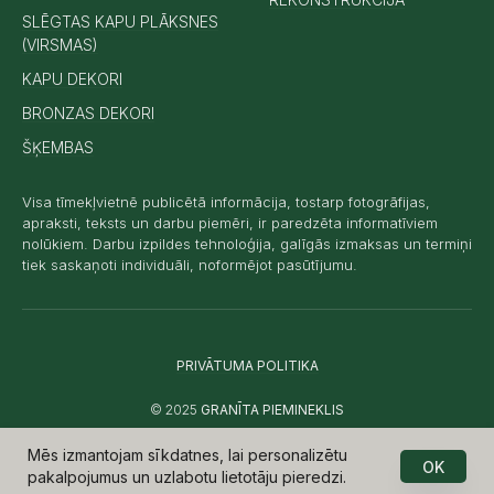
SLĒGTAS KAPU PLĀKSNES
(VIRSMAS)
KAPU DEKORI
BRONZAS DEKORI
ŠĶEMBAS
Visa tīmekļvietnē publicētā informācija, tostarp fotogrāfijas,
apraksti, teksts un darbu piemēri, ir paredzēta informatīviem
nolūkiem. Darbu izpildes tehnoloģija, galīgās izmaksas un termiņi
tiek saskaņoti individuāli, noformējot pasūtījumu.
PRIVĀTUMA POLITIKA
© 2025
GRANĪTA PIEMINEKLIS
BACK TO TOP
Mēs izmantojam sīkdatnes, lai personalizētu
OK
pakalpojumus un uzlabotu lietotāju pieredzi.