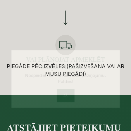
VAI PLĀNOJAT APMEKLĒT
MŪSU VEIKALU?
Nospiediet “Jā” vai aizveriet paziņojumu.
PIEGĀDE PĒC IZVĒLES (PAŠIZVEŠANA VAI AR
Paldies!
MŪSU PIEGĀDI)
JĀ
ATSTĀJIET PIETEIKUMU