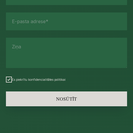
E-pasta adrese*
Ziņa
Es piekrītu konfidencialitātes politikai
NOSŪTĪT