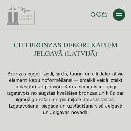
Error get alias
Sākums
»
Katalogs
»
Bronzas dekori
»
Citi bronzas dekori
CITI BRONZAS DEKORI KAPIEM
JELGAVĀ (LATVIJĀ)
Bronzas eņģeļi, ziedi, sirdis, tauriņi un citi dekoratīvie
elementi kapu noformēšanai — smalkā veidā izteikt
mīlestību un piemiņu. Katrs elements ir rūpīgi
izgatavots no augstas kvalitātes bronzas un kļūs par
ilgmūžīgu rotājumu pie mīļotā atdusas vietas.
Izgatavošana, piegāde un uzstādīšana visā Jelgavā
un Jelgavas novadā.