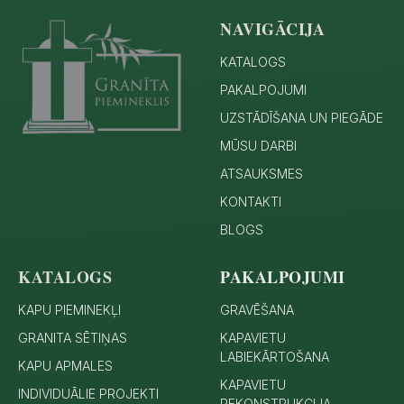
NAVIGĀCIJA
KATALOGS
PAKALPOJUMI
UZSTĀDĪŠANA UN PIEGĀDE
MŪSU DARBI
ATSAUKSMES
KONTAKTI
BLOGS
KATALOGS
PAKALPOJUMI
KAPU PIEMINEKĻI
GRAVĒŠANA
GRANITA SĒTIŅAS
KAPAVIETU
LABIEKĀRTOŠANA
KAPU APMALES
KAPAVIETU
INDIVIDUĀLIE PROJEKTI
REKONSTRUKCIJA