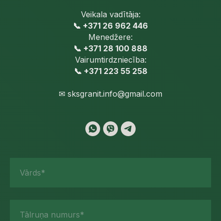
Veikala vadītāja:
📞 +371 26 962 446
Menedžere:
📞 +371 28 100 888
Vairumtirdzniecība:
📞 +371 223 55 258
✉
sksgranit.info@gmail.com
Vārds*
Tālruņa numurs*