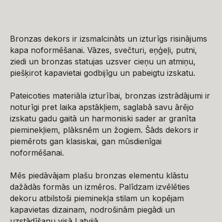
Bronzas dekors ir izsmalcināts un izturīgs risinājums
kapa noformēšanai. Vāzes, svečturi, eņģeļi, putni,
ziedi un bronzas statujas uzsver cieņu un atmiņu,
piešķirot kapavietai godbijīgu un pabeigtu izskatu.
Pateicoties materiāla izturībai, bronzas izstrādājumi ir
noturīgi pret laika apstākļiem, saglabā savu ārējo
izskatu gadu gaitā un harmoniski sader ar granīta
pieminekļiem, plāksnēm un žogiem. Šāds dekors ir
piemērots gan klasiskai, gan mūsdienīgai
noformēšanai.
Mēs piedāvājam plašu bronzas elementu klāstu
dažādās formās un izmēros. Palīdzam izvēlēties
dekoru atbilstoši pieminekļa stilam un kopējam
kapavietas dizainam, nodrošinām piegādi un
uzstādīšanu visā Latvijā.