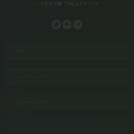
✉
sksgranit.info@gmail.com
Vārds*
Tālruņa numurs*
E-pasta adrese*
Ziņa