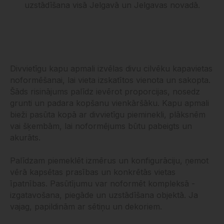
uzstādīšana visā Jelgavā un Jelgavas novadā.
Divvietīgu kapu apmali izvēlas divu cilvēku kapavietas
noformēšanai, lai vieta izskatītos vienota un sakopta.
Šāds risinājums palīdz ievērot proporcijas, nosedz
grunti un padara kopšanu vienkāršāku. Kapu apmali
bieži pasūta kopā ar divvietīgu pieminekli, plāksnēm
vai šķembām, lai noformējums būtu pabeigts un
akurāts.
Palīdzam piemeklēt izmērus un konfigurāciju, ņemot
vērā kapsētas prasības un konkrētās vietas
īpatnības. Pasūtījumu var noformēt kompleksā -
izgatavošana, piegāde un uzstādīšana objektā. Ja
vajag, papildinām ar sētiņu un dekoriem.