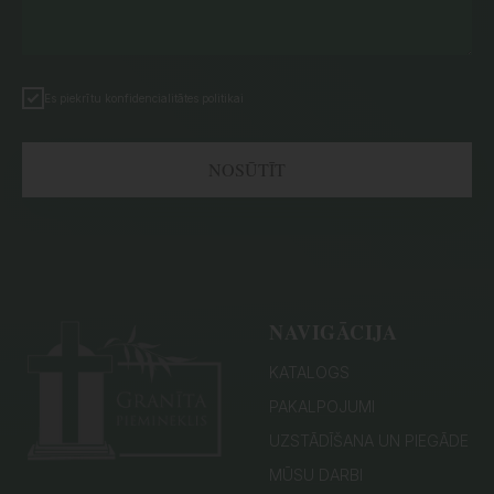
Es piekrītu konfidencialitātes politikai
NOSŪTĪT
NAVIGĀCIJA
KATALOGS
PAKALPOJUMI
UZSTĀDĪŠANA UN PIEGĀDE
MŪSU DARBI