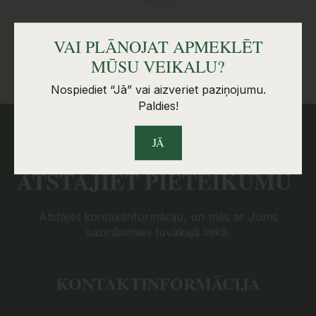
PIEGĀDE PĒC IZVĒLES (PAŠIZVEŠANA VAI AR
VAI PLĀNOJAT APMEKLĒT
MŪSU PIEGĀDI)
MŪSU VEIKALU?
Nospiediet “Jā” vai aizveriet paziņojumu.
Paldies!
JĀ
ATSTĀJIET PIETEIKUMU
Atstājiet kontaktinformāciju, un mēs ar Jums
sazināsimies tuvākajā laikā.
KONTAKTINFORMĀCIJA