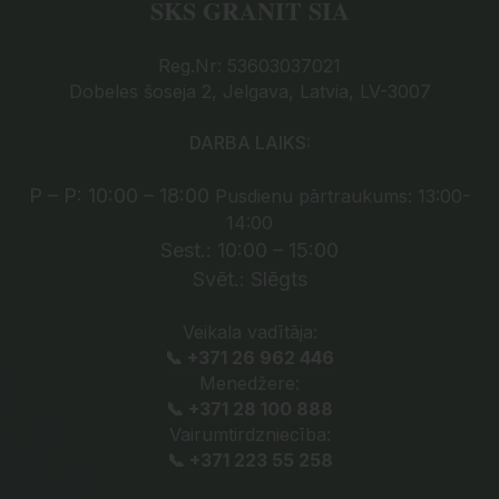
SKS GRANIT SIA
Reg.Nr: 53603037021
Dobeles šoseja 2, Jelgava, Latvia, LV-3007
DARBA LAIKS:
P – P: 10:00 – 18:00
Pusdienu pārtraukums: 13:00-
14:00
Sest.: 10:00 – 15:00
Svēt.: Slēgts
Veikala vadītāja:
📞 +371 26 962 446
Menedžere:
📞 +371 28 100 888
Vairumtirdzniecība:
📞 +371 223 55 258