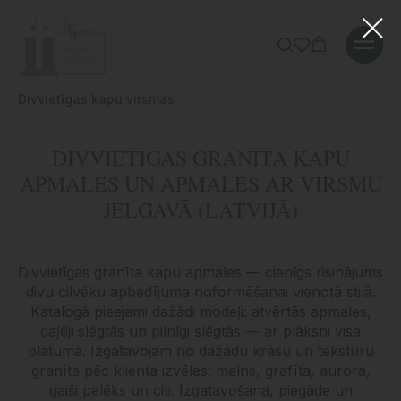
Error get alias
Sākums
»
Katalogs
»
Kapu virsmas
»
Divvietīgas kapu virsmas
DIVVIETĪGAS GRANĪTA KAPU
APMALES UN APMALES AR VIRSMU
JELGAVĀ (LATVIJĀ)
Divvietīgas granīta kapu apmales — cienīgs risinājums
divu cilvēku apbedījuma noformēšanai vienotā stilā.
Katalogā pieejami dažādi modeļi: atvērtās apmales,
daļēji slēgtās un pilnīgi slēgtās — ar plāksni visa
platumā. Izgatavojam no dažādu krāsu un tekstūru
granīta pēc klienta izvēles: melns, grafīta, aurora,
gaiši pelēks un citi. Izgatavošana, piegāde un