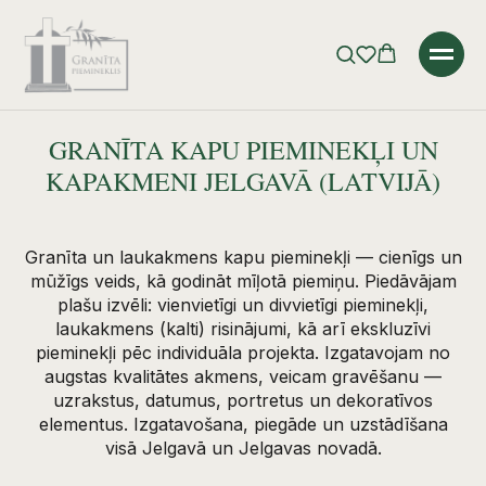
Error get alias
Sākums
»
Katalogs
»
Kapu pieminekļi
GRANĪTA KAPU PIEMINEKĻI UN
KAPAKMENI JELGAVĀ (LATVIJĀ)
Granīta un laukakmens kapu pieminekļi — cienīgs un
mūžīgs veids, kā godināt mīļotā piemiņu. Piedāvājam
plašu izvēli: vienvietīgi un divvietīgi pieminekļi,
laukakmens (kalti) risinājumi, kā arī ekskluzīvi
pieminekļi pēc individuāla projekta. Izgatavojam no
augstas kvalitātes akmens, veicam gravēšanu —
uzrakstus, datumus, portretus un dekoratīvos
elementus. Izgatavošana, piegāde un uzstādīšana
visā Jelgavā un Jelgavas novadā.