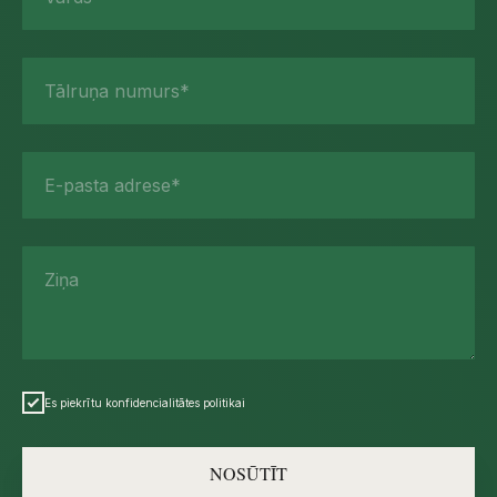
Tālruņa numurs*
E-pasta adrese*
Ziņa
Es piekrītu konfidencialitātes politikai
NOSŪTĪT