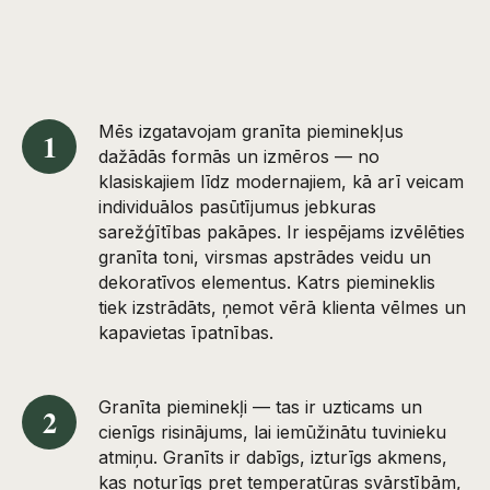
Mēs izgatavojam granīta pieminekļus
1
dažādās formās un izmēros — no
klasiskajiem līdz modernajiem, kā arī veicam
individuālos pasūtījumus jebkuras
sarežģītības pakāpes. Ir iespējams izvēlēties
granīta toni, virsmas apstrādes veidu un
dekoratīvos elementus. Katrs piemineklis
tiek izstrādāts, ņemot vērā klienta vēlmes un
kapavietas īpatnības.
Granīta pieminekļi — tas ir uzticams un
2
cienīgs risinājums, lai iemūžinātu tuvinieku
atmiņu. Granīts ir dabīgs, izturīgs akmens,
kas noturīgs pret temperatūras svārstībām,