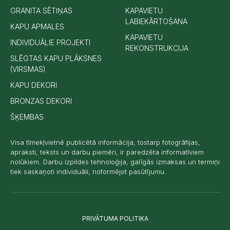
GRANITA SĒTIŅAS
KAPAVIETU
LABIEKĀRTOŠANA
KAPU APMALES
KAPAVIETU
INDIVIDUĀLIE PROJEKTI
REKONSTRUKCIJA
SLĒGTAS KAPU PLĀKSNES
(VIRSMAS)
KAPU DEKORI
BRONZAS DEKORI
ŠĶEMBAS
Visa tīmekļvietnē publicētā informācija, tostarp fotogrāfijas,
apraksti, teksts un darbu piemēri, ir paredzēta informatīviem
nolūkiem. Darbu izpildes tehnoloģija, galīgās izmaksas un termiņi
tiek saskaņoti individuāli, noformējot pasūtījumu.
PRIVĀTUMA POLITIKA