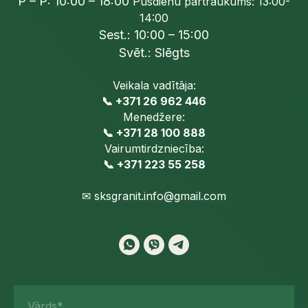
P – P: 10:00 – 18:00
Pusdienu pārtraukums: 13:00-
14:00
Sest.: 10:00 – 15:00
Svēt.: Slēgts
Veikala vadītāja:
📞 +371 26 962 446
Menedžere:
📞 +371 28 100 888
Vairumtirdzniecība:
📞 +371 223 55 258
✉
sksgranit.info@gmail.com
Vārds*