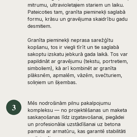
mitrumu, ultravioletajiem stariem un laiku.
Pateicoties tam, granīta pieminekļi saglabā
formu, krāsu un gravējuma skaidrību gadu
desmitiem.
Granīta pieminekļi neprasa sarežģītu
kopšanu, tos ir viegli tīrīt un tie saglabā
sakoptu izskatu jebkurā gada laikā. Tos var
papildināt ar gravējumu (tekstu, portretiem,
simboliem), kā arī kombinēt ar granīta
plāksnēm, apmalēm, vāzēm, svečturiem,
soliņiem un šķembas.
Mēs nodrošinām pilnu pakalpojumu
3
kompleksu — no projektēšanas un maketa
saskaņošanas līdz izgatavošanai, piegādei
un profesionālai uzstādīšanai uz betona
pamata ar armatūru, kas garantē stabilitāti