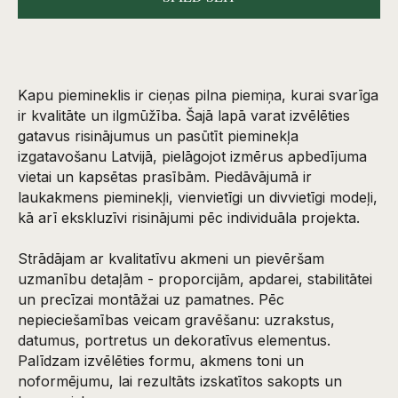
Kapu piemineklis ir cieņas pilna piemiņa, kurai svarīga
ir kvalitāte un ilgmūžība. Šajā lapā varat izvēlēties
gatavus risinājumus un pasūtīt pieminekļa
izgatavošanu Latvijā, pielāgojot izmērus apbedījuma
vietai un kapsētas prasībām. Piedāvājumā ir
laukakmens pieminekļi, vienvietīgi un divvietīgi modeļi,
kā arī ekskluzīvi risinājumi pēc individuāla projekta.
Strādājam ar kvalitatīvu akmeni un pievēršam
uzmanību detaļām - proporcijām, apdarei, stabilitātei
un precīzai montāžai uz pamatnes. Pēc
nepieciešamības veicam gravēšanu: uzrakstus,
datumus, portretus un dekoratīvus elementus.
Palīdzam izvēlēties formu, akmens toni un
noformējumu, lai rezultāts izskatītos sakopts un