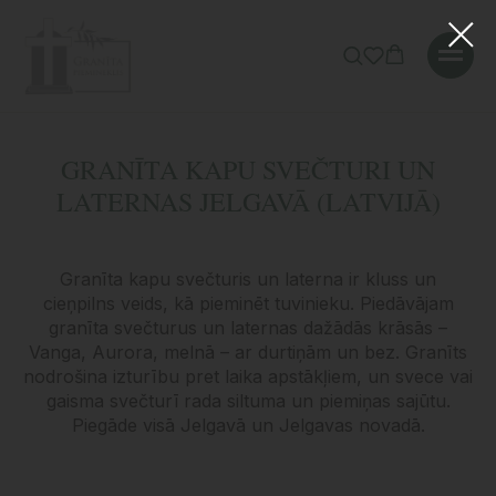
Error get alias
Sākums
»
Katalogs
»
Kapu dekori
»
Kapu svečturi
GRANĪTA KAPU SVEČTURI UN
LATERNAS JELGAVĀ (LATVIJĀ)
Granīta kapu svečturis un laterna ir kluss un
cieņpilns veids, kā pieminēt tuvinieku. Piedāvājam
granīta svečturus un laternas dažādās krāsās –
Vanga, Aurora, melnā – ar durtiņām un bez. Granīts
nodrošina izturību pret laika apstākļiem, un svece vai
gaisma svečturī rada siltuma un piemiņas sajūtu.
Piegāde visā Jelgavā un Jelgavas novadā.