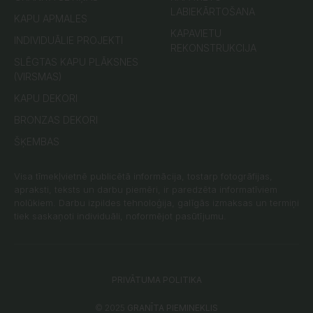
LABIEKĀRTOŠANA
KAPU APMALES
KAPAVIETU
INDIVIDUĀLIE PROJEKTI
REKONSTRUKCIJA
SLĒGTAS KAPU PLĀKSNES
(VIRSMAS)
KAPU DEKORI
BRONZAS DEKORI
ŠĶEMBAS
Visa tīmekļvietnē publicētā informācija, tostarp fotogrāfijas,
apraksti, teksts un darbu piemēri, ir paredzēta informatīviem
nolūkiem. Darbu izpildes tehnoloģija, galīgās izmaksas un termiņi
tiek saskaņoti individuāli, noformējot pasūtījumu.
PRIVĀTUMA POLITIKA
© 2025
GRANĪTA PIEMINEKLIS