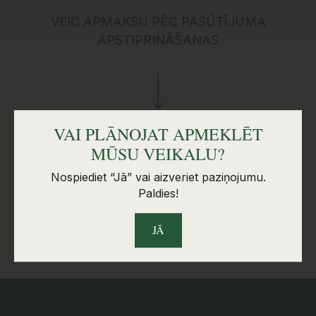
VEIC APMAKSU PĒC PASŪTĪJUMA
APSTIPRINĀŠANAS
VAI PLĀNOJAT APMEKLĒT
MŪSU VEIKALU?
Nospiediet “Jā” vai aizveriet paziņojumu.
Paldies!
PIEGĀDE PĒC IZVĒLES (PAŠIZVEŠANA VAI AR
MŪSU PIEGĀDI)
JĀ