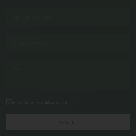
Tālruņa numurs*
E-pasta adrese*
Ziņa
Es piekrītu konfidencialitātes politikai
NOSŪTĪT