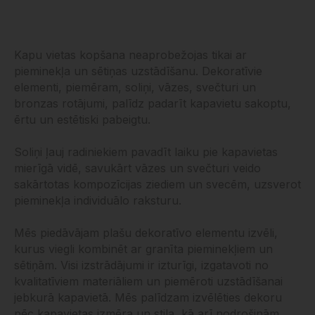
Kapu vietas kopšana neaprobežojas tikai ar
pieminekļa un sētiņas uzstādīšanu. Dekoratīvie
elementi, piemēram, soliņi, vāzes, svečturi un
bronzas rotājumi, palīdz padarīt kapavietu sakoptu,
ērtu un estētiski pabeigtu.
Soliņi ļauj radiniekiem pavadīt laiku pie kapavietas
mierīgā vidē, savukārt vāzes un svečturi veido
sakārtotas kompozīcijas ziediem un svecēm, uzsverot
pieminekļa individuālo raksturu.
Mēs piedāvājam plašu dekoratīvo elementu izvēli,
kurus viegli kombinēt ar granīta pieminekļiem un
sētiņām. Visi izstrādājumi ir izturīgi, izgatavoti no
kvalitatīviem materiāliem un piemēroti uzstādīšanai
jebkurā kapavietā. Mēs palīdzam izvēlēties dekoru
pēc kapavietas izmēra un stila, kā arī nodrošinām