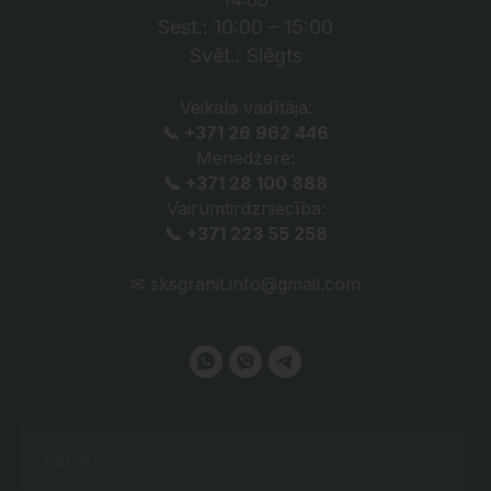
14:00
Sest.: 10:00 – 15:00
Svēt.: Slēgts
Veikala vadītāja:
📞 +371 26 962 446
Menedžere:
📞 +371 28 100 888
Vairumtirdzniecība:
📞 +371 223 55 258
✉
sksgranit.info@gmail.com
Vārds*