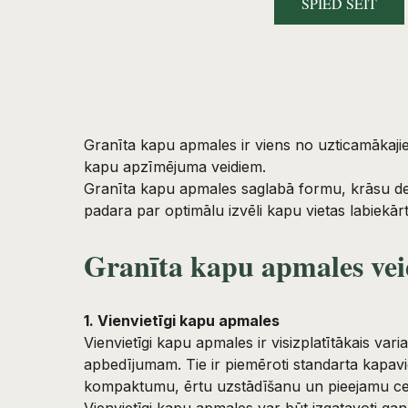
SPIED ŠEIT
Granīta kapu apmales ir viens no uzticamākaji
kapu apzīmējuma veidiem.
Granīta kapu apmales saglabā formu, krāsu de
padara par optimālu izvēli kapu vietas labiekār
Granīta kapu apmales vei
1. Vienvietīgi kapu apmales
Vienvietīgi kapu apmales ir visizplatītākais var
apbedījumam. Tie ir piemēroti standarta kapavi
kompaktumu, ērtu uzstādīšanu un pieejamu c
Vienvietīgi kapu apmales var būt izgatavoti ga