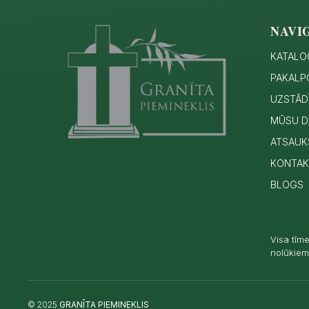
NAVI
KATALO
PAKALP
UZSTĀD
MŪSU D
ATSAUK
KONTAK
BLOGS
Visa tīme
nolūkiem.
© 2025
GRANĪTA PIEMINEKLIS