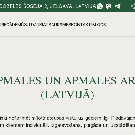
DOBELES ŠOSEJA 2, JELGAVA, LATVIJA
PIEGĀDE
MŪSU DARBI
ATSAUKSMES
KONTAKTI
BLOGS
PMALES UN APMALES AR
(LATVIJĀ)
ski noformēt mīļotā atdusas vietu uz gadiem ilgi. Piedāvāja
am klientam individuāli. Izgatavošana, piegāde un uzstādīša