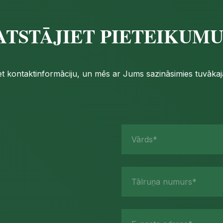
ATSTĀJIET PIETEIKUM
iet kontaktinformāciju, un mēs ar Jums sazināsimies tuvākajā
Vārds*
Tālruņa numurs*