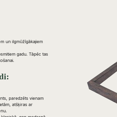
em un ilgmūžīgākajiem
smitiem gadu. Tāpēc tas
tošanai.
di:
iants, paredzēts vienam
etām, atšķiras ar
enu.
n klasiskā, gan modernā