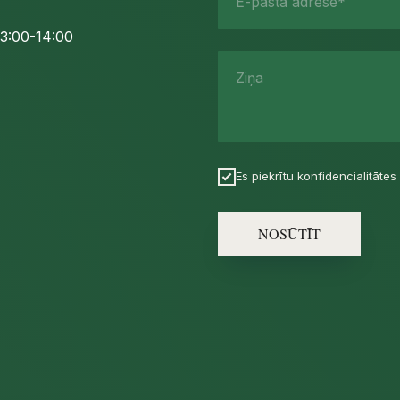
E-pasta adrese*
3:00-14:00
Ziņa
Es piekrītu konfidencialitātes 
NOSŪTĪT