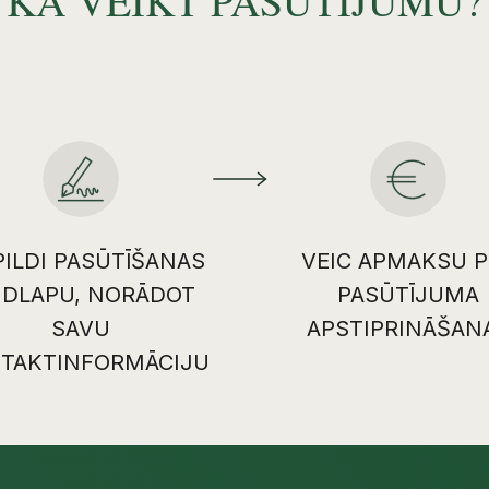
KĀ VEIKT PASŪTĪJUMU?
PILDI PASŪTĪŠANAS
VEIC APMAKSU P
IDLAPU, NORĀDOT
PASŪTĪJUMA
SAVU
APSTIPRINĀŠAN
TAKTINFORMĀCIJU