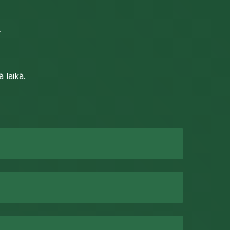
U
 laikā.