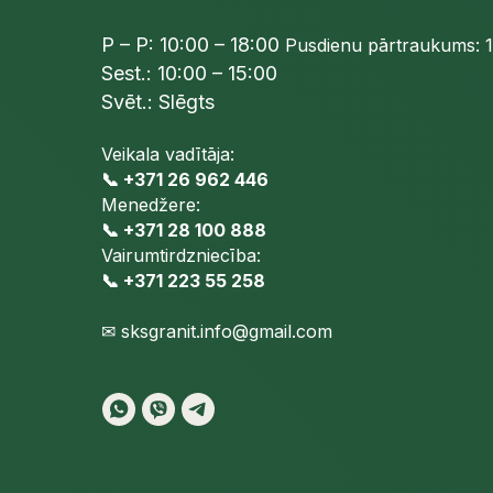
P – P: 10:00 – 18:00
Pusdienu pārtraukums: 1
Sest.: 10:00 – 15:00
Svēt.: Slēgts
Veikala vadītāja:
📞 +371 26 962 446
Menedžere:
📞 +371 28 100 888
Vairumtirdzniecība:
📞 +371 223 55 258
✉
sksgranit.info@gmail.com