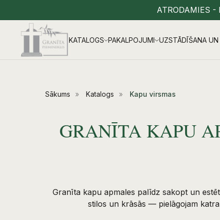
ATRODAMIES - 
KATALOGS
PAKALPOJUMI
UZSTĀDĪŠANA UN 
Sākums
»
Katalogs
»
Kapu virsmas
GRANĪTA KAPU A
Granīta kapu apmales palīdz sakopt un estēti
stilos un krāsās — pielāgojam katr