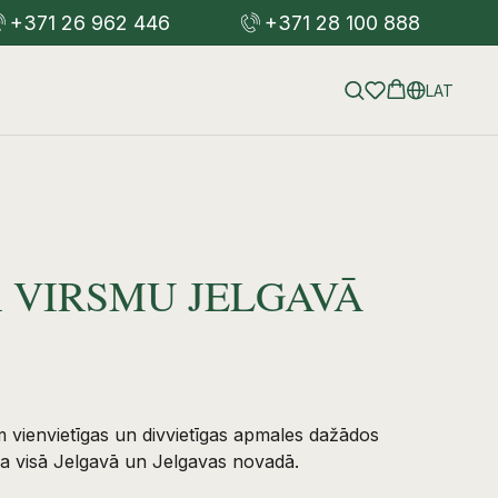
+371 26 962 446
+371 28 100 888
LAT
 VIRSMU JELGAVĀ
m vienvietīgas un divvietīgas apmales dažādos
na visā Jelgavā un Jelgavas novadā.