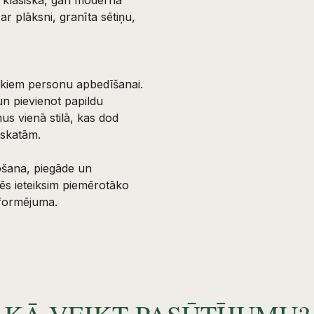
r plāksni, granīta sētiņu,
rākiem personu apbedīšanai.
i un pievienot papildu
us vienā stilā, kas dod
zskatām.
ošana, piegāde un
mēs ieteiksim piemērotāko
oformējuma.