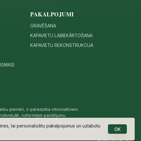
PAKALPOJUMI
GRAVĒŠANA
KAPAVIETU LABIEKĀRTOŠANA
KAPAVIETU REKONSTRUKCIJA
RSMAS)
darbu piemēri, ir paredzēta informatīviem
individuāli, noformējot pasūtījumu.
nes, lai personalizētu pakalpojumus un uzlabotu
OK
BACK TO TOP