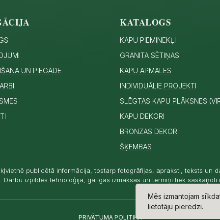
GĀCIJA
KATALOGS
GS
KAPU PIEMINEKĻI
OJUMI
GRANITA SĒTIŅAS
ĪŠANA UN PIEGĀDE
KAPU APMALES
ARBI
INDIVIDUĀLIE PROJEKTI
SMES
SLĒGTAS KAPU PLĀKSNES (VI
TI
KAPU DEKORI
BRONZAS DEKORI
ŠĶEMBAS
kļvietnē publicētā informācija, tostarp fotogrāfijas, apraksti, teksts un 
 Darbu izpildes tehnoloģija, galīgās izmaksas un termiņi tiek saskaņoti 
Mēs izmantojam sīkdat
lietotāju pieredzi.
PRIVĀTUMA POLITIKA