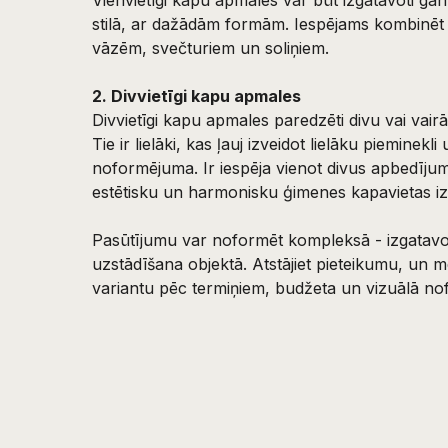
stilā, ar dažādām formām. Iespējams kombinēt a
vāzēm, svečturiem un soliņiem.
2. Divvietīgi kapu apmales
Divvietīgi kapu apmales paredzēti divu vai vai
Tie ir lielāki, kas ļauj izveidot lielāku pieminekl
noformējuma. Ir iespēja vienot divus apbedījum
estētisku un harmonisku ģimenes kapavietas i
Pasūtījumu var noformēt kompleksā - izgatav
uzstādīšana objektā. Atstājiet pieteikumu, un 
variantu pēc termiņiem, budžeta un vizuālā n