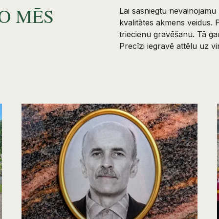
KO MĒS
Lai sasniegtu nevainojamu 
kvalitātes akmens veidus. 
triecienu gravēšanu. Tā gar
Precīzi iegravē attēlu uz v