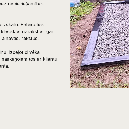
 bez nepieciešamības
 izskatu. Pateicoties
 klasiskus uzrakstus, gan
 ainavas, rakstus.
nu, izceļot cilvēka
 saskaņojam tos ar klientu
anta.