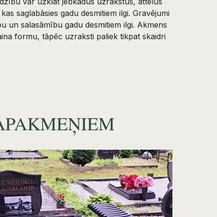
dzību var uzklāt jebkādus uzrakstus, attēlus
kas saglabāsies gadu desmitiem ilgi. Gravējumi
bu un salasāmību gadu desmitiem ilgi. Akmens
na formu, tāpēc uzraksti paliek tikpat skaidri
KAPAKMEŅIEM