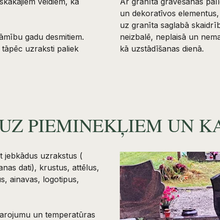
skākajiem veidiem, kā
Ar granīta gravēšanas palī
un dekoratīvos elementus, 
uz granīta saglabā skaidrī
sāmību gadu desmitiem.
neizbalē, neplaisā un nemai
tāpēc uzraksti paliek
kā uzstādīšanas dienā.
UZ PIEMINEKĻIEM UN 
t jebkādus uzrakstus (
as dati), krustus, attēlus,
, ainavas, logotipus,
 starojumu un temperatūras