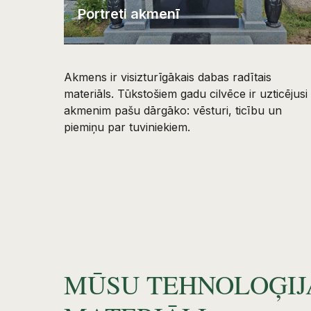
Portreti akmenī
Akmens ir visizturīgākais dabas radītais
materiāls. Tūkstošiem gadu cilvēce ir uzticējusi
akmenim pašu dārgāko: vēsturi, ticību un
piemiņu par tuviniekiem.
MŪSU TEHNOLOĢIJ