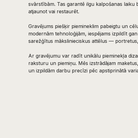
svārstībām. Tas garantē ilgu kalpošanas laiku
atjaunot vai restaurēt.
Gravējums piešķir piemineklim pabeigtu un cēlu
modernām tehnoloģijām, iespējams izpildīt gan
sarežģītus mākslinieciskus attēlus — portretus,
Ar gravējumu var radīt unikālu pieminekļa dizai
raksturu un piemiņu. Mēs izstrādājam maketus,
un izpildām darbu precīzi pēc apstiprinātā vari