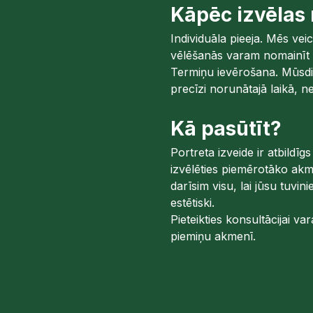
Kāpēc izvēlas
Individuāla pieeja. Mēs vei
vēlēšanās varam nomainīt 
Termiņu ievērošana. Mūsdie
precīzi norunātajā laikā, ne
Kā pasūtīt?
Portreta izveide ir atbildī
izvēlēties piemērotāko akm
darīsim visu, lai jūsu tuvin
estētiski.
Pieteikties konsultācijai v
piemiņu akmenī.