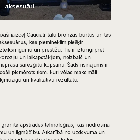
aksesuāri
Īpaši jāizceļ Caggiati itāļu bronzas burtus un tas
aksesuārus, kas piemineklim piešķir
izteiksmīgumu un prestižu. Tie ir izturīgi pret
koroziju un laikapstākļiem, neizbalē un
neprasa sarežģītu kopšanu. Šāds risinājums ir
ideāli piemērots tiem, kuri vēlas maksimāli
ilgmūžīgu un kvalitatīvu rezultātu.
ranīta apstrādes tehnoloģijas, kas nodrošina
iļumu un ilgmūžību. Atkarībā no uzdevuma un
totas dažādas apstrādes metodes