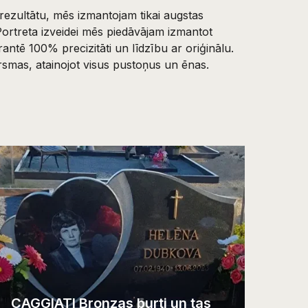
rezultātu, mēs izmantojam tikai augstas
Portreta izveidei mēs piedāvājam izmantot
antē 100% precizitāti un līdzību ar oriģinālu.
irsmas, atainojot visus pustoņus un ēnas.
CAGGIATI Bronzas burti un tas