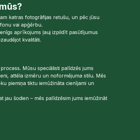
 mūs?
cam katras fotogrāfijas retušu, un pēc jūsu
fonu vai apģērbu.
nīgs aprīkojums ļauj izpildīt pasūtījumus
zaudējot kvalitāti.
gs process. Mūsu speciālisti palīdzēs jums
eni, attēla izmēru un noformējuma stilu. Mēs
ieku piemiņa tiktu iemūžināta cienījami un
arat jau šodien – mēs palīdzēsim jums iemūžināt