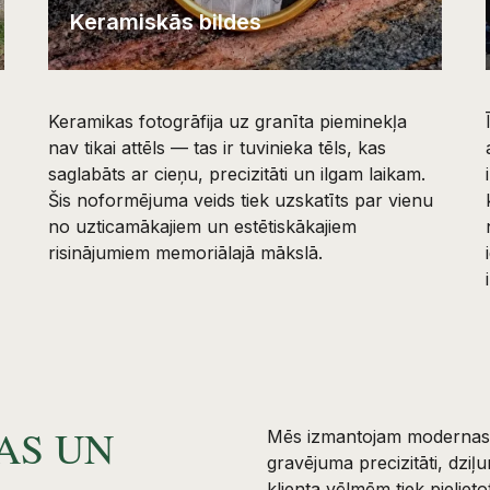
Keramiskās bildes
Keramikas fotogrāfija uz granīta pieminekļa
nav tikai attēls — tas ir tuvinieka tēls, kas
saglabāts ar cieņu, precizitāti un ilgam laikam.
Šis noformējuma veids tiek uzskatīts par vienu
no uzticamākajiem un estētiskākajiem
risinājumiem memoriālajā mākslā.
AS UN
Mēs izmantojam modernas g
gravējuma precizitāti, dz
klienta vēlmēm tiek pielie