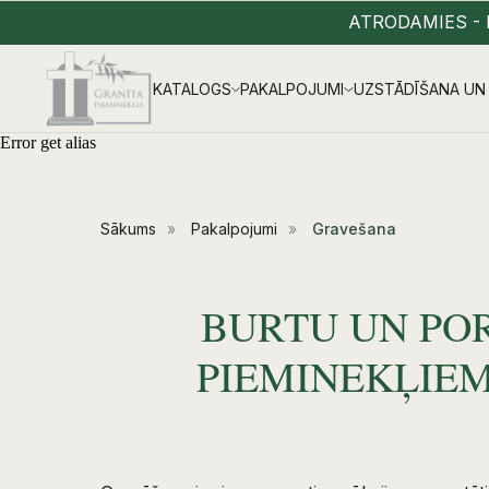
ATRODAMIES - 
KATALOGS
PAKALPOJUMI
UZSTĀDĪŠANA UN 
Error get alias
Sākums
»
Pakalpojumi
»
Gravešana
BURTU UN PO
PIEMINEKĻIEM