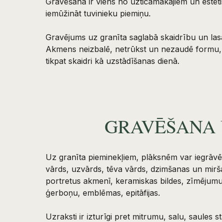
Gravēšana ir viens no uzticamākajiem un estēti
iemūžināt tuvinieku piemiņu.
Gravējums uz granīta saglabā skaidrību un la
Akmens neizbalē, netrūkst un nezaudē formu, 
tikpat skaidri kā uzstādīšanas dienā.
GRAVĒŠANA 
Uz granīta pieminekļiem, plāksnēm var iegrāvē
vārds, uzvārds, tēva vārds, dzimšanas un miršan
portretus akmenī, keramiskas bildes, zīmējumus
ģerboņu, emblēmas, epitāfijas.
Uzraksti ir izturīgi pret mitrumu, salu, saules