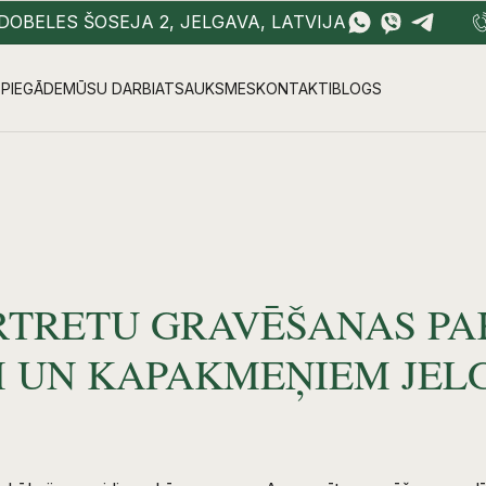
DOBELES ŠOSEJA 2, JELGAVA, LATVIJA
PIEGĀDE
MŪSU DARBI
ATSAUKSMES
KONTAKTI
BLOGS
RTRETU GRAVĒŠANAS PA
 UN KAPAKMEŅIEM JELG