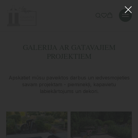
Error get alias
Sākums
»
Mūsu darbi
GALERIJA AR GATAVAJIEM
PROJEKTIEM
Apskatiet mūsu paveiktos darbus un iedvesmojieties
savam projektam - pieminekļi, kapavietu
labiekārtojums un dekori.