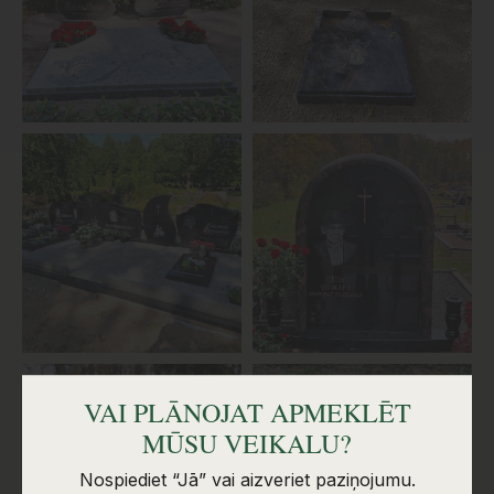
VAI PLĀNOJAT APMEKLĒT
MŪSU VEIKALU?
Nospiediet “Jā” vai aizveriet paziņojumu.