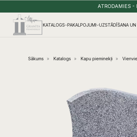
ATRODAMIES - 
KATALOGS
PAKALPOJUMI
UZSTĀDĪŠANA UN 
Sākums
»
Katalogs
»
Kapu pieminekļi
»
Vienvie