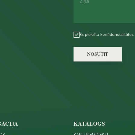
Ziņa
Es piekrītu konfidencialitātes 
NOSŪTĪT
GĀCIJA
KATALOGS
GS
KAPU PIEMINEKĻI