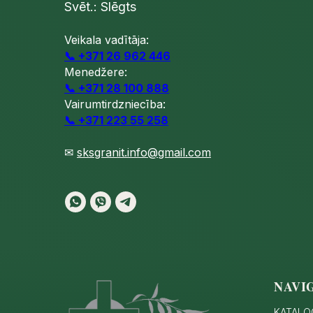
Svēt.: Slēgts
Veikala vadītāja:
📞 +371 26 962 446
Menedžere:
📞 +371 28 100 888
Vairumtirdzniecība:
📞 +371 223 55 258
✉
sksgranit.info@gmail.com
NAVI
KATALO