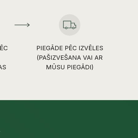
ĒC
PIEGĀDE PĒC IZVĒLES
(PAŠIZVEŠANA VAI AR
AS
MŪSU PIEGĀDI)
U