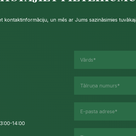
iet kontaktinformāciju, un mēs ar Jums sazināsimies tuvākajā
Vārds*
Tālruņa numurs*
E-pasta adrese*
3:00-14:00