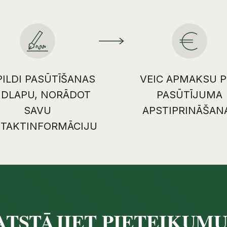
PILDI PASŪTĪŠANAS
VEIC APMAKSU P
IDLAPU, NORĀDOT
PASŪTĪJUMA
SAVU
APSTIPRINĀŠAN
TAKTINFORMĀCIJU
ATSTĀJIET PIETEIKUM