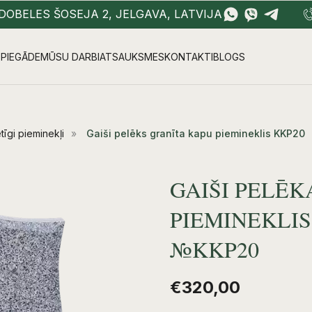
DOBELES ŠOSEJA 2, JELGAVA, LATVIJA
PIEGĀDE
MŪSU DARBI
ATSAUKSMES
KONTAKTI
BLOGS
tīgi pieminekļi
»
Gaiši pelēks granīta kapu piemineklis KKP20
GAIŠI PELĒK
PIEMINEKLIS
№KKP20
€
320,00