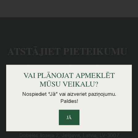
ATSTĀJIET PIETEIKUMU
Atstājiet kontaktinformāciju, un mēs ar Jums
sazināsimies tuvākajā laikā.
VAI PLĀNOJAT APMEKLĒT
MŪSU VEIKALU?
KONTAKTINFORMĀCIJA
Nospiediet “Jā” vai aizveriet paziņojumu.
Paldies!
SKS GRANIT SIA
JĀ
Reg.Nr: 53603037021
Dobeles šoseja 2, Jelgava, Latvia, LV-3007