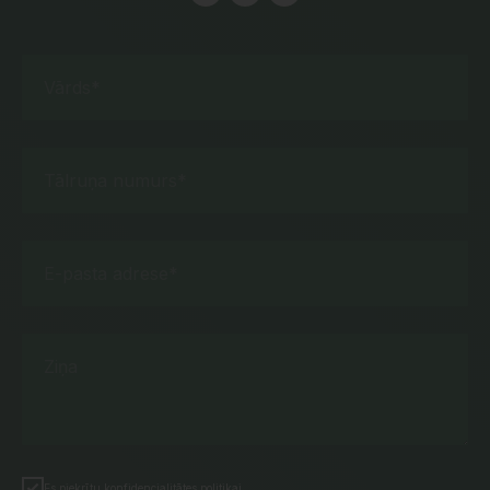
Vārds*
Tālruņa numurs*
E-pasta adrese*
Ziņa
Es piekrītu konfidencialitātes politikai