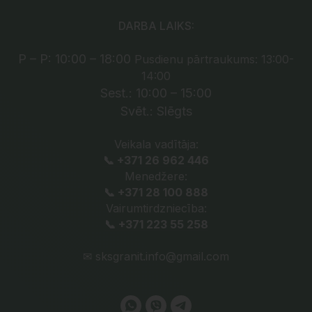
DARBA LAIKS:
P – P: 10:00 – 18:00
Pusdienu pārtraukums: 13:00-
14:00
Sest.: 10:00 – 15:00
Svēt.: Slēgts
Veikala vadītāja:
📞 +371 26 962 446
Menedžere:
📞 +371 28 100 888
Vairumtirdzniecība:
📞 +371 223 55 258
✉
sksgranit.info@gmail.com