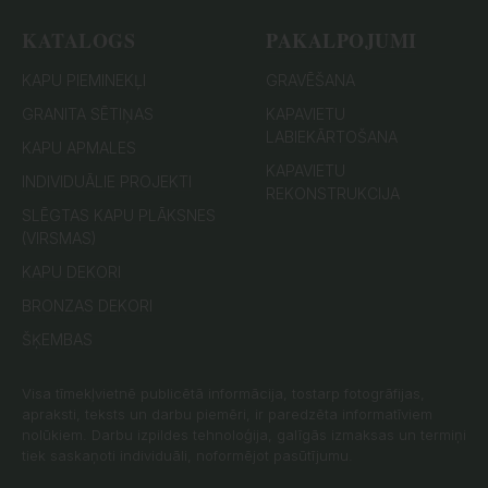
KATALOGS
PAKALPOJUMI
KAPU PIEMINEKĻI
GRAVĒŠANA
GRANITA SĒTIŅAS
KAPAVIETU
LABIEKĀRTOŠANA
KAPU APMALES
KAPAVIETU
INDIVIDUĀLIE PROJEKTI
REKONSTRUKCIJA
SLĒGTAS KAPU PLĀKSNES
(VIRSMAS)
KAPU DEKORI
BRONZAS DEKORI
ŠĶEMBAS
Visa tīmekļvietnē publicētā informācija, tostarp fotogrāfijas,
apraksti, teksts un darbu piemēri, ir paredzēta informatīviem
nolūkiem. Darbu izpildes tehnoloģija, galīgās izmaksas un termiņi
tiek saskaņoti individuāli, noformējot pasūtījumu.