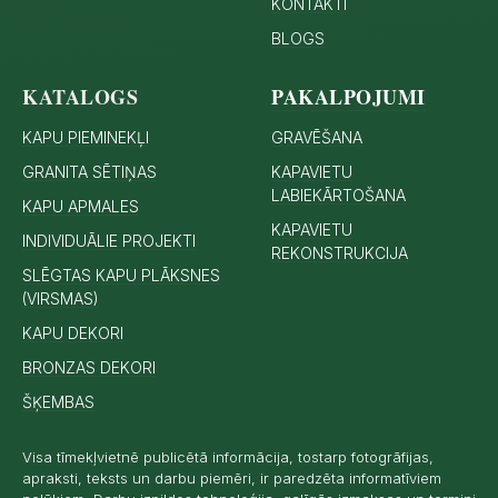
KONTAKTI
BLOGS
KATALOGS
PAKALPOJUMI
KAPU PIEMINEKĻI
GRAVĒŠANA
GRANITA SĒTIŅAS
KAPAVIETU
LABIEKĀRTOŠANA
KAPU APMALES
KAPAVIETU
INDIVIDUĀLIE PROJEKTI
REKONSTRUKCIJA
SLĒGTAS KAPU PLĀKSNES
(VIRSMAS)
KAPU DEKORI
BRONZAS DEKORI
ŠĶEMBAS
Visa tīmekļvietnē publicētā informācija, tostarp fotogrāfijas,
apraksti, teksts un darbu piemēri, ir paredzēta informatīviem