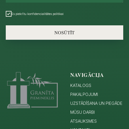
Es piekrītu konfidencialitātes politikai
NOSŪTĪT
NAVIGĀCIJA
KATALOGS
PAKALPOJUMI
UZSTĀDĪŠANA UN PIEGĀDE
MŪSU DARBI
ATSAUKSMES