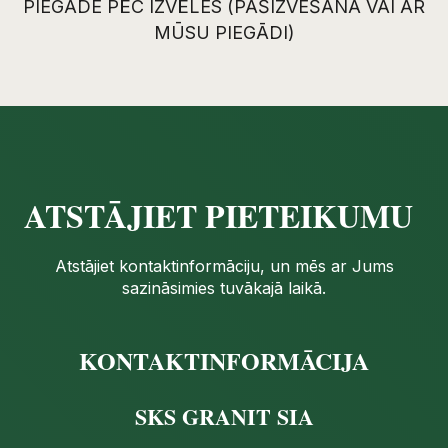
PIEGĀDE PĒC IZVĒLES (PAŠIZVEŠANA VAI AR
MŪSU PIEGĀDI)
ATSTĀJIET PIETEIKUMU
Atstājiet kontaktinformāciju, un mēs ar Jums
sazināsimies tuvākajā laikā.
KONTAKTINFORMĀCIJA
SKS GRANIT SIA