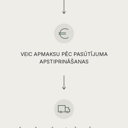
VEIC APMAKSU PĒC PASŪTĪJUMA
APSTIPRINĀŠANAS