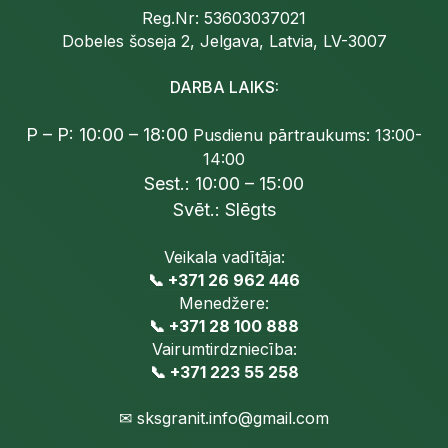
Reg.Nr: 53603037021
Dobeles šoseja 2, Jelgava, Latvia, LV-3007
DARBA LAIKS:
P – P: 10:00 – 18:00
Pusdienu pārtraukums: 13:00-
14:00
Sest.: 10:00 – 15:00
Svēt.: Slēgts
Veikala vadītāja:
📞 +371 26 962 446
Menedžere:
📞 +371 28 100 888
Vairumtirdzniecība:
📞 +371 223 55 258
✉
sksgranit.info@gmail.com