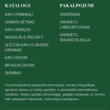
KATALOGS
PAKALPOJUMI
KAPU PIEMINEKĻI
GRAVĒŠANA
GRANITA SĒTIŅAS
KAPAVIETU
LABIEKĀRTOŠANA
KAPU APMALES
KAPAVIETU
INDIVIDUĀLIE PROJEKTI
REKONSTRUKCIJA
SLĒGTAS KAPU PLĀKSNES
(VIRSMAS)
KAPU DEKORI
BRONZAS DEKORI
ŠĶEMBAS
Visa tīmekļvietnē publicētā informācija, tostarp fotogrāfijas,
apraksti, teksts un darbu piemēri, ir paredzēta informatīviem
nolūkiem. Darbu izpildes tehnoloģija, galīgās izmaksas un termiņi
tiek saskaņoti individuāli, noformējot pasūtījumu.