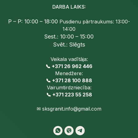
DARBA LAIKS:
P – P: 10:00 – 18:00
Pusdienu pārtraukums: 13:00-
14:00
Sest.: 10:00 – 15:00
Svēt.: Slēgts
Veikala vadītāja:
📞 +371 26 962 446
Menedžere:
📞 +371 28 100 888
Vairumtirdzniecība:
📞 +371 223 55 258
✉
sksgranit.info@gmail.com