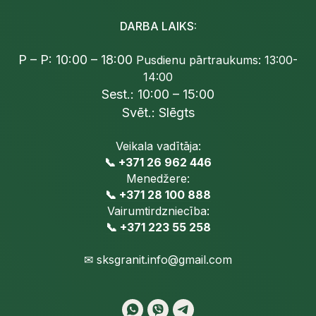
DARBA LAIKS:
P – P: 10:00 – 18:00
Pusdienu pārtraukums: 13:00-
14:00
Sest.: 10:00 – 15:00
Svēt.: Slēgts
Veikala vadītāja:
📞 +371 26 962 446
Menedžere:
📞 +371 28 100 888
Vairumtirdzniecība:
📞 +371 223 55 258
✉
sksgranit.info@gmail.com