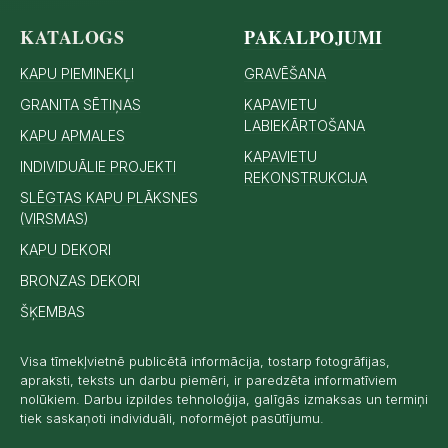
KATALOGS
PAKALPOJUMI
KAPU PIEMINEKĻI
GRAVĒŠANA
GRANITA SĒTIŅAS
KAPAVIETU
LABIEKĀRTOŠANA
KAPU APMALES
KAPAVIETU
INDIVIDUĀLIE PROJEKTI
REKONSTRUKCIJA
SLĒGTAS KAPU PLĀKSNES
(VIRSMAS)
KAPU DEKORI
BRONZAS DEKORI
ŠĶEMBAS
Visa tīmekļvietnē publicētā informācija, tostarp fotogrāfijas,
apraksti, teksts un darbu piemēri, ir paredzēta informatīviem
nolūkiem. Darbu izpildes tehnoloģija, galīgās izmaksas un termiņi
tiek saskaņoti individuāli, noformējot pasūtījumu.