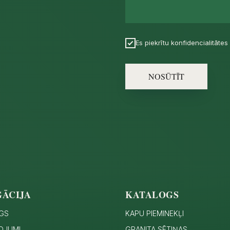
Es piekrītu konfidencialitātes 
NOSŪTĪT
GĀCIJA
KATALOGS
GS
KAPU PIEMINEKĻI
OJUMI
GRANITA SĒTIŅAS