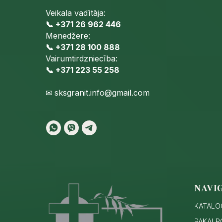
Veikala vadītāja:
📞 +371 26 962 446
Menedžere:
📞 +371 28 100 888
Vairumtirdzniecība:
📞 +371 223 55 258
✉
sksgranit.info@gmail.com
NAVI
KATALO
PAKALP