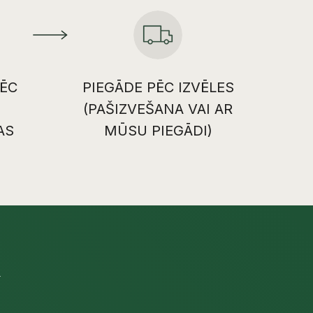
ĒC
PIEGĀDE PĒC IZVĒLES
(PAŠIZVEŠANA VAI AR
AS
MŪSU PIEGĀDI)
U