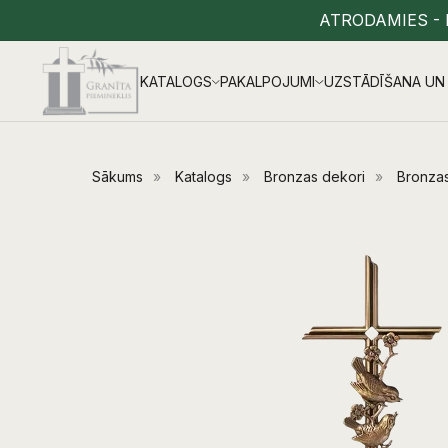
ATRODAMIES - 
KATALOGS
PAKALPOJUMI
UZSTĀDĪŠANA UN 
Sākums
»
Katalogs
»
Bronzas dekori
»
Bronzas