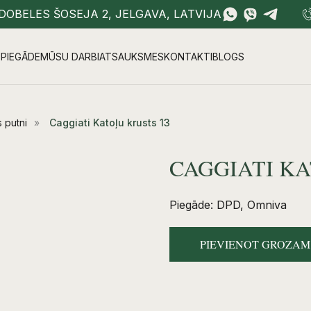
DOBELES ŠOSEJA 2, JELGAVA, LATVIJA
PIEGĀDE
MŪSU DARBI
ATSAUKSMES
KONTAKTI
BLOGS
 putni
»
Caggiati Katoļu krusts 13
CAGGIATI KA
Piegāde: DPD, Omniva
PIEVIENOT GROZAM