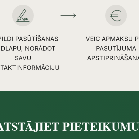
PILDI PASŪTĪŠANAS
VEIC APMAKSU P
IDLAPU, NORĀDOT
PASŪTĪJUMA
SAVU
APSTIPRINĀŠAN
TAKTINFORMĀCIJU
ATSTĀJIET PIETEIKUM