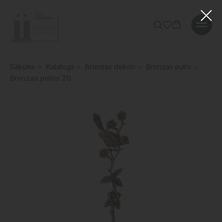
Sākums
»
Katalogs
»
Bronzas dekori
»
Bronzas putni
»
Bronzas putns 20