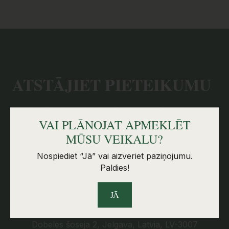
ATSTĀJIET PIETEIKUMU
Atstājiet kontaktinformāciju, un mēs ar Jums
sazināsimies tuvākajā laikā.
VAI PLĀNOJAT APMEKLĒT
MŪSU VEIKALU?
KONTAKTINFORMĀCIJA
Nospiediet “Jā” vai aizveriet paziņojumu.
Paldies!
SKS GRANIT SIA
JĀ
Reg.Nr: 53603037021
Dobeles šoseja 2, Jelgava, Latvia, LV-3007