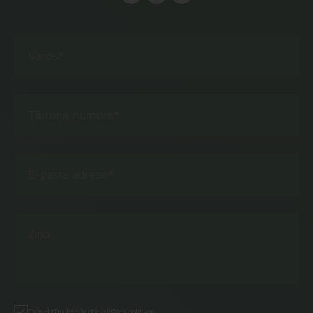
Vārds*
Tālruņa numurs*
E-pasta adrese*
Ziņa
Es piekrītu konfidencialitātes politikai