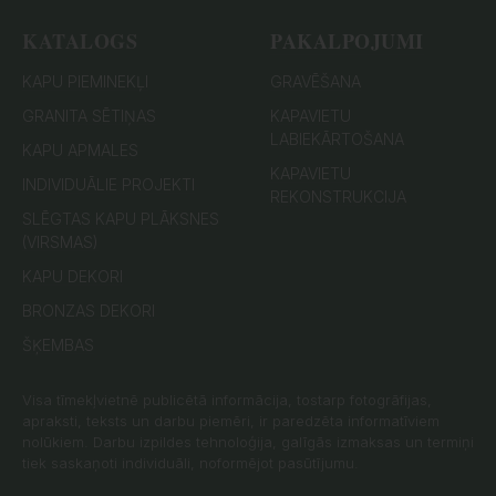
KATALOGS
PAKALPOJUMI
KAPU PIEMINEKĻI
GRAVĒŠANA
GRANITA SĒTIŅAS
KAPAVIETU
LABIEKĀRTOŠANA
KAPU APMALES
KAPAVIETU
INDIVIDUĀLIE PROJEKTI
REKONSTRUKCIJA
SLĒGTAS KAPU PLĀKSNES
(VIRSMAS)
KAPU DEKORI
BRONZAS DEKORI
ŠĶEMBAS
Visa tīmekļvietnē publicētā informācija, tostarp fotogrāfijas,
apraksti, teksts un darbu piemēri, ir paredzēta informatīviem
nolūkiem. Darbu izpildes tehnoloģija, galīgās izmaksas un termiņi
tiek saskaņoti individuāli, noformējot pasūtījumu.