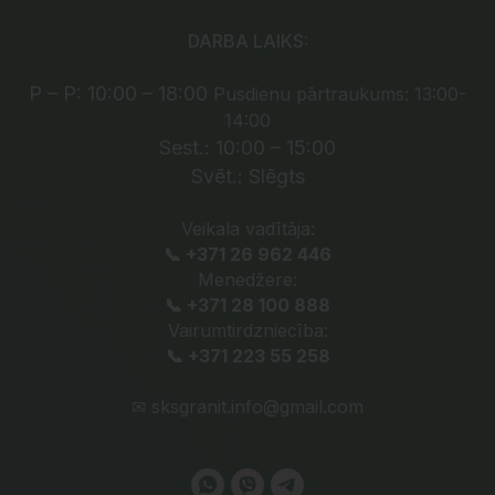
DARBA LAIKS:
P – P: 10:00 – 18:00
Pusdienu pārtraukums: 13:00-
14:00
Sest.: 10:00 – 15:00
Svēt.: Slēgts
Veikala vadītāja:
📞 +371 26 962 446
Menedžere:
📞 +371 28 100 888
Vairumtirdzniecība:
📞 +371 223 55 258
✉
sksgranit.info@gmail.com