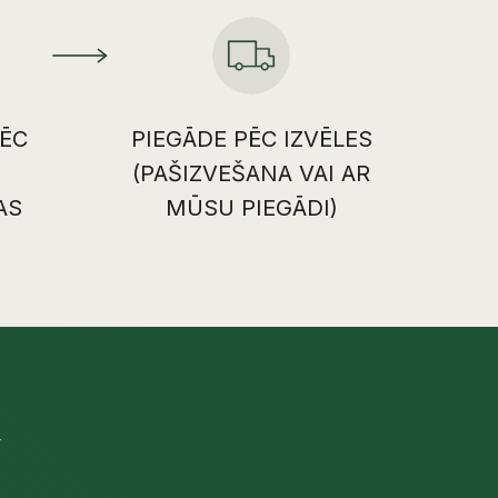
ĒC
PIEGĀDE PĒC IZVĒLES
(PAŠIZVEŠANA VAI AR
AS
MŪSU PIEGĀDI)
U