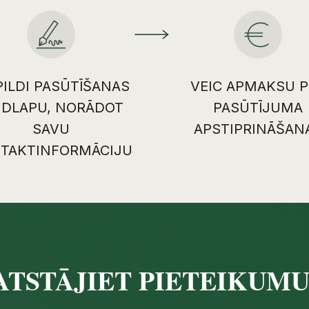
PILDI PASŪTĪŠANAS
VEIC APMAKSU P
IDLAPU, NORĀDOT
PASŪTĪJUMA
SAVU
APSTIPRINĀŠAN
TAKTINFORMĀCIJU
ATSTĀJIET PIETEIKUM