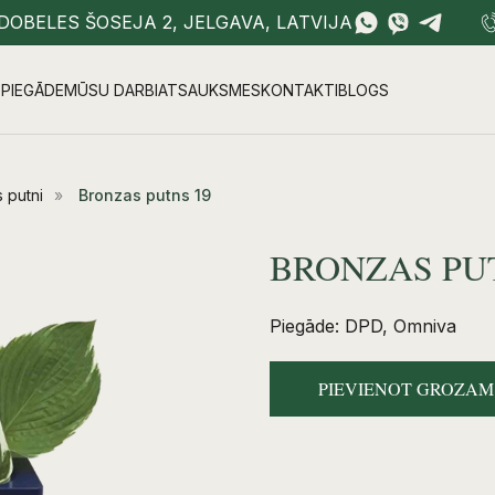
DOBELES ŠOSEJA 2, JELGAVA, LATVIJA
PIEGĀDE
MŪSU DARBI
ATSAUKSMES
KONTAKTI
BLOGS
 putni
»
Bronzas putns 19
BRONZAS PU
Piegāde: DPD, Omniva
PIEVIENOT GROZAM