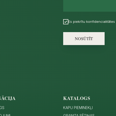
Es piekrītu konfidencialitātes 
NOSŪTĪT
GĀCIJA
KATALOGS
GS
KAPU PIEMINEKĻI
OJUMI
GRANITA SĒTIŅAS