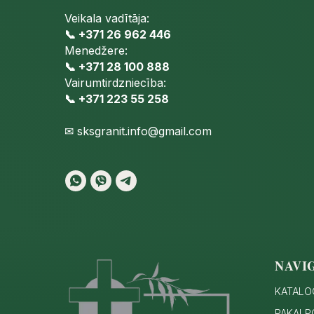
Veikala vadītāja:
📞 +371 26 962 446
Menedžere:
📞 +371 28 100 888
Vairumtirdzniecība:
📞 +371 223 55 258
✉
sksgranit.info@gmail.com
NAVI
KATALO
PAKALP