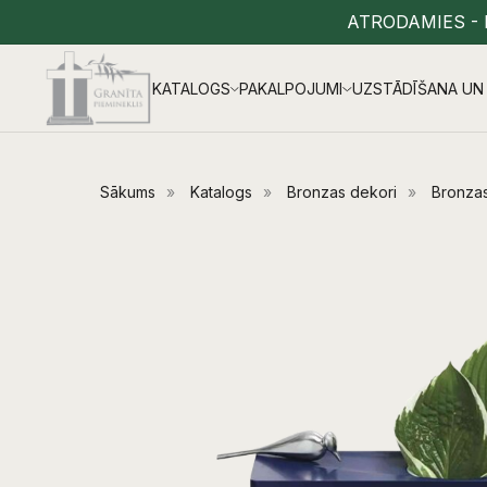
ATRODAMIES - 
KATALOGS
PAKALPOJUMI
UZSTĀDĪŠANA UN 
Sākums
»
Katalogs
»
Bronzas dekori
»
Bronzas