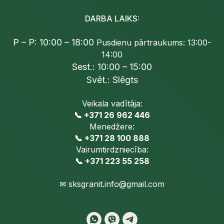
DARBA LAIKS:
P – P: 10:00 – 18:00
Pusdienu pārtraukums: 13:00-
14:00
Sest.: 10:00 – 15:00
Svēt.: Slēgts
Veikala vadītāja:
📞 +371 26 962 446
Menedžere:
📞 +371 28 100 888
Vairumtirdzniecība:
📞 +371 223 55 258
✉
sksgranit.info@gmail.com