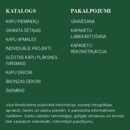
KATALOGS
PAKALPOJUMI
KAPU PIEMINEKĻI
GRAVĒŠANA
GRANITA SĒTIŅAS
KAPAVIETU
LABIEKĀRTOŠANA
KAPU APMALES
KAPAVIETU
INDIVIDUĀLIE PROJEKTI
REKONSTRUKCIJA
SLĒGTAS KAPU PLĀKSNES
(VIRSMAS)
KAPU DEKORI
BRONZAS DEKORI
ŠĶEMBAS
Visa tīmekļvietnē publicētā informācija, tostarp fotogrāfijas,
apraksti, teksts un darbu piemēri, ir paredzēta informatīviem
nolūkiem. Darbu izpildes tehnoloģija, galīgās izmaksas un termiņi
tiek saskaņoti individuāli, noformējot pasūtījumu.