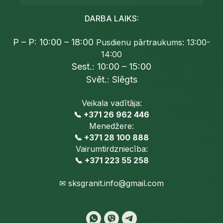
DARBA LAIKS:
P – P: 10:00 – 18:00
Pusdienu pārtraukums: 13:00-
14:00
Sest.: 10:00 – 15:00
Svēt.: Slēgts
Veikala vadītāja:
📞 +371 26 962 446
Menedžere:
📞 +371 28 100 888
Vairumtirdzniecība:
📞 +371 223 55 258
✉
sksgranit.info@gmail.com