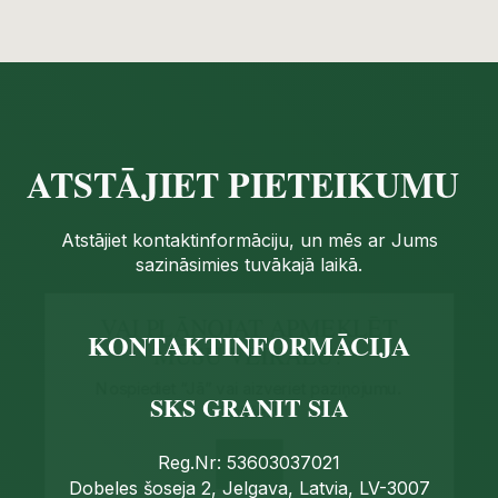
ATSTĀJIET PIETEIKUMU
Atstājiet kontaktinformāciju, un mēs ar Jums
sazināsimies tuvākajā laikā.
VAI PLĀNOJAT APMEKLĒT
MŪSU VEIKALU?
KONTAKTINFORMĀCIJA
Nospiediet “Jā” vai aizveriet paziņojumu.
Paldies!
SKS GRANIT SIA
JĀ
Reg.Nr: 53603037021
Dobeles šoseja 2, Jelgava, Latvia, LV-3007