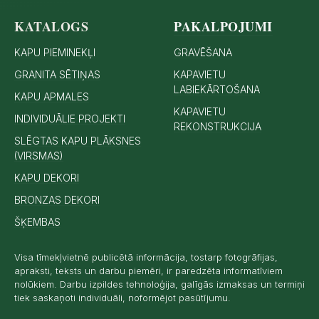
KATALOGS
PAKALPOJUMI
KAPU PIEMINEKĻI
GRAVĒŠANA
GRANITA SĒTIŅAS
KAPAVIETU
LABIEKĀRTOŠANA
KAPU APMALES
KAPAVIETU
INDIVIDUĀLIE PROJEKTI
REKONSTRUKCIJA
SLĒGTAS KAPU PLĀKSNES
(VIRSMAS)
KAPU DEKORI
BRONZAS DEKORI
ŠĶEMBAS
Visa tīmekļvietnē publicētā informācija, tostarp fotogrāfijas,
apraksti, teksts un darbu piemēri, ir paredzēta informatīviem
nolūkiem. Darbu izpildes tehnoloģija, galīgās izmaksas un termiņi
tiek saskaņoti individuāli, noformējot pasūtījumu.