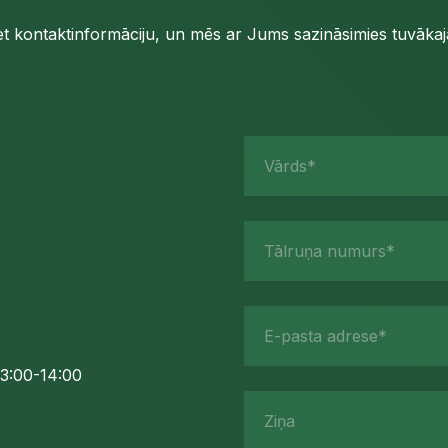
iet kontaktinformāciju, un mēs ar Jums sazināsimies tuvākajā
Vārds*
Tālruņa numurs*
E-pasta adrese*
3:00-14:00
Ziņa