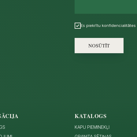
Es piekrītu konfidencialitātes 
NOSŪTĪT
GĀCIJA
KATALOGS
GS
KAPU PIEMINEKĻI
OJUMI
GRANITA SĒTIŅAS