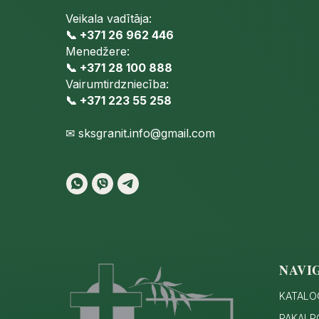
Veikala vadītāja:
📞 +371 26 962 446
Menedžere:
📞 +371 28 100 888
Vairumtirdzniecība:
📞 +371 223 55 258
✉
sksgranit.info@gmail.com
NAVI
KATALO
PAKALP