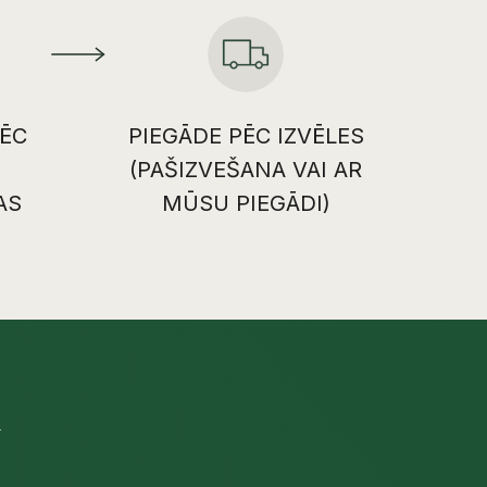
ĒC
PIEGĀDE PĒC IZVĒLES
(PAŠIZVEŠANA VAI AR
AS
MŪSU PIEGĀDI)
U