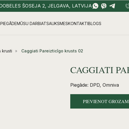
DOBELES ŠOSEJA 2, JELGAVA, LATVIJA
PIEGĀDE
MŪSU DARBI
ATSAUKSMES
KONTAKTI
BLOGS
 krusti
»
Caggiati Pareizticīgo krusts 02
CAGGIATI PA
Piegāde: DPD, Omniva
PIEVIENOT GROZAM