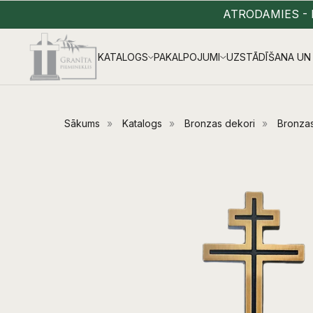
ATRODAMIES - 
KATALOGS
PAKALPOJUMI
UZSTĀDĪŠANA UN 
Sākums
»
Katalogs
»
Bronzas dekori
»
Bronzas