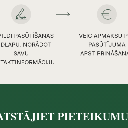
PILDI PASŪTĪŠANAS
VEIC APMAKSU P
IDLAPU, NORĀDOT
PASŪTĪJUMA
SAVU
APSTIPRINĀŠAN
TAKTINFORMĀCIJU
ATSTĀJIET PIETEIKUM