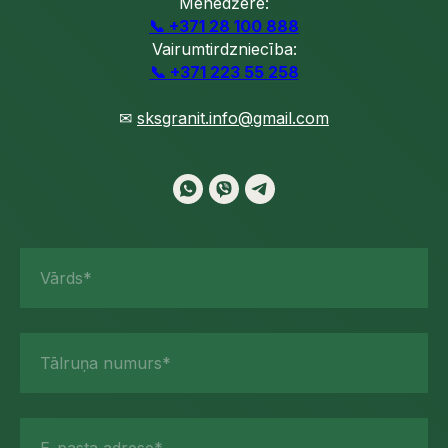
Menedžere:
📞 +371 28 100 888
Vairumtirdzniecība:
📞 +371 223 55 258
✉
sksgranit.info@gmail.com
Vārds*
Tālruņa numurs*