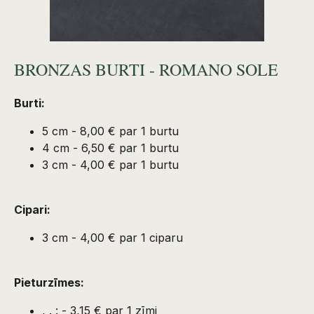
BRONZAS BURTI - ROMANO SOLE
Burti:
5 cm - 8,00 € par 1 burtu
4 cm - 6,50 € par 1 burtu
3 cm - 4,00 € par 1 burtu
Cipari:
Burtu gravēšanas cenas
3 cm - 4,00 € par 1 ciparu
kalkulators
Aprēķiniet orientējošo pasūtījuma cenu
Pieturzīmes:
TEKSTS GRAVĒŠANAI
, . : - 3,15 € par 1 zīmi