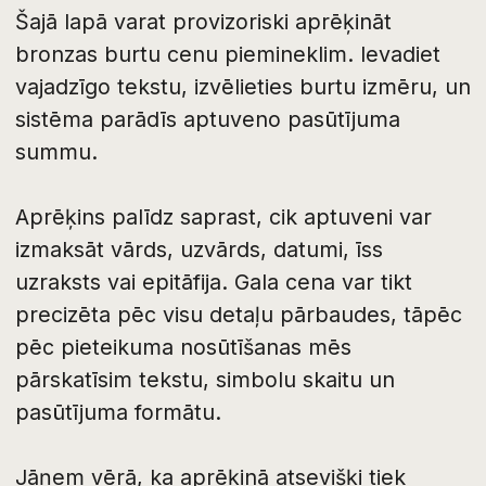
cena ir atkarīga no materiāla, darba apjoma,
uzraksta izvietojuma un montāžas
īpatnībām.
Bronzas burtus var pasūtīt arī kā atsevišķu
preci. Ja nepieciešams, tos varam nosūtīt
uz pakomātu: Omniva, Venipak vai ar citu
ērtu piegādes veidu. Piegādes cena tiek
precizēta pasūtījuma noformēšanas laikā.
Pēc formas nosūtīšanas mūsu konsultants
ar jums sazināsies, pārbaudīs ievadītos
datus un palīdzēs precizēt gala cenu.