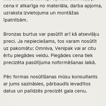
VAI PLĀNOJAT APMEKLĒT
MŪSU VEIKALU?
Nospiediet “Jā” vai aizveriet paziņojumu.
Paldies!