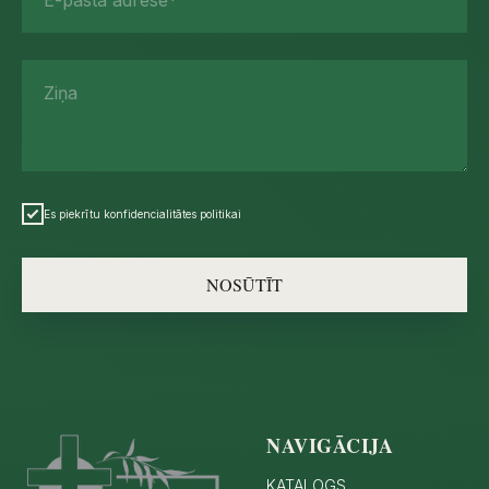
E-pasta adrese*
Ziņa
Es piekrītu konfidencialitātes politikai
NOSŪTĪT
NAVIGĀCIJA
KATALOGS