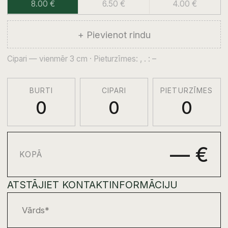
Piekrītu
privātuma politikai
un piekrītu
savu personas datu apstrādei saziņas
nolūkos.
NOSŪTĪT PIEPRASĪJUMU
Bronzas burtu cenas aprēķins
Šajā lapā varat provizoriski aprēķināt
bronzas burtu cenu piemineklim. Ievadiet
vajadzīgo tekstu, izvēlieties burtu izmēru, un
sistēma parādīs aptuveno pasūtījuma
summu.
Aprēķins palīdz saprast, cik aptuveni var
izmaksāt vārds, uzvārds, datumi, īss
uzraksts vai epitāfija. Gala cena var tikt