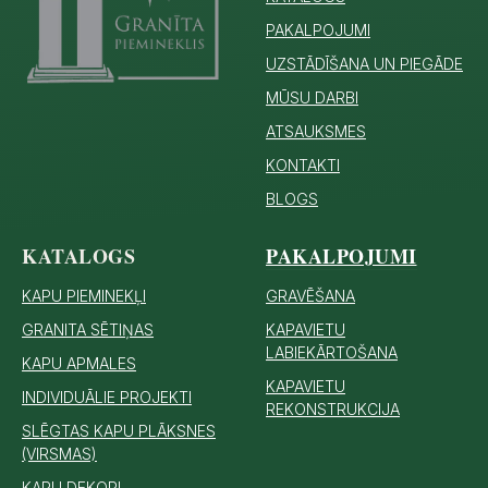
PAKALPOJUMI
UZSTĀDĪŠANA UN PIEGĀDE
MŪSU DARBI
ATSAUKSMES
KONTAKTI
BLOGS
KATALOGS
PAKALPOJUMI
KAPU PIEMINEKĻI
GRAVĒŠANA
GRANITA SĒTIŅAS
KAPAVIETU
LABIEKĀRTOŠANA
KAPU APMALES
KAPAVIETU
INDIVIDUĀLIE PROJEKTI
REKONSTRUKCIJA
SLĒGTAS KAPU PLĀKSNES
(VIRSMAS)
KAPU DEKORI