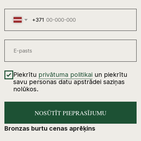
precizēta pēc visu detaļu pārbaudes, tāpēc
pēc pieteikuma nosūtīšanas mēs
pārskatīsim tekstu, simbolu skaitu un
pasūtījuma formātu.
Jāņem vērā, ka aprēķinā atsevišķi tiek
skaitīti ne tikai burti, bet arī papildu zīmes:
punkti, komati, zīmes un citas pieturzīmes.
Cipariem tiek piemērots fiksēts izmērs un
cena, arī tad, ja burtiem izvēlēts cits izmērs.
Latviešu valodas uzrakstos papildus tiek
ņemti vērā burti ar garumzīmēm un
mīkstinājuma zīmēm. Ja tekstā ir šādi burti,
gala simbolu skaits un cena var tikt
precizēta pēc uzraksta pārbaudes.
Norādītā summa attiecas tikai uz pašiem
bronzas burtiem un zīmēm. Burtu
stiprināšana pie pieminekļa, plāksnes vai
cita elementa tiek aprēķināta atsevišķi, jo