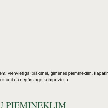
iem: vienvietīgai plāksnei, ģimenes piemineklim, kapak
saprotami un nepārslogo kompozīciju.
U PIEMINEKLIM