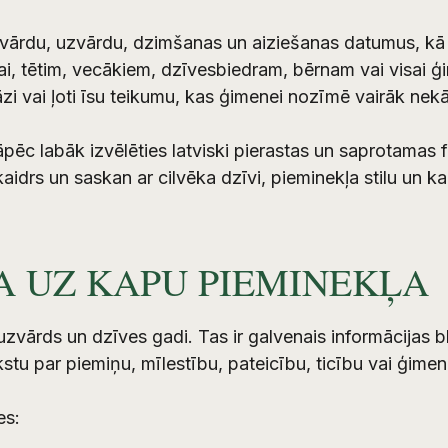
vārdu, uzvārdu, dzimšanas un aiziešanas datumus, kā a
mai, tētim, vecākiem, dzīvesbiedram, bērnam vai visai 
rāzi vai ļoti īsu teikumu, kas ģimenei nozīmē vairāk nek
āpēc labāk izvēlēties latviski pierastas un saprotamas f
kaidrs un saskan ar cilvēka dzīvi, pieminekļa stilu un
A UZ KAPU PIEMINEKĻA
zvārds un dzīves gadi. Tas ir galvenais informācijas b
ekstu par piemiņu, mīlestību, pateicību, ticību vai ģimen
es: