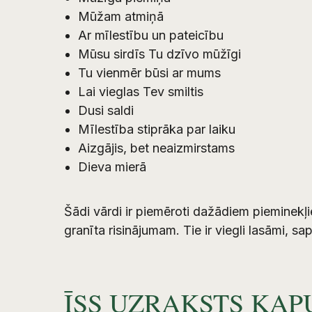
Mūžam atmiņā
Ar mīlestību un pateicību
Mūsu sirdīs Tu dzīvo mūžīgi
Tu vienmēr būsi ar mums
Lai vieglas Tev smiltis
Dusi saldi
Mīlestība stiprāka par laiku
Aizgājis, bet neaizmirstams
Dieva mierā
Šādi vārdi ir piemēroti dažādiem pieminekļ
granīta risinājumam. Tie ir viegli lasāmi, 
ĪSS UZRAKSTS KAP