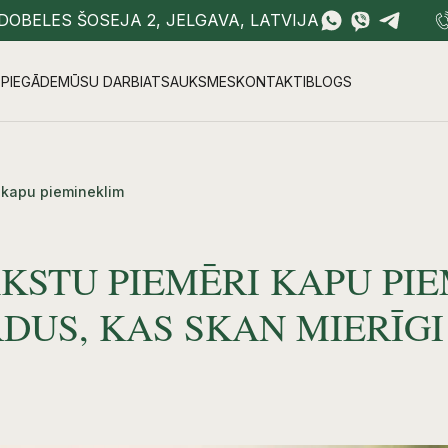
DOBELES ŠOSEJA 2, JELGAVA, LATVIJA
PIEGĀDE
MŪSU DARBI
ATSAUKSMES
KONTAKTI
BLOGS
i kapu piemineklim
AKSTU PIEMĒRI KAPU PI
DUS, KAS SKAN MIERĪGI