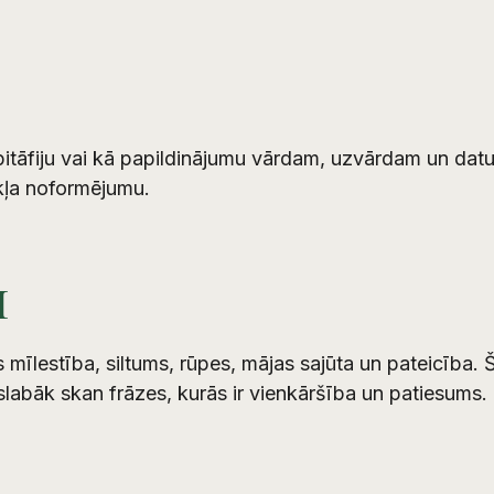
itāfiju vai kā papildinājumu vārdam, uzvārdam un datu
ekļa noformējumu.
I
īlestība, siltums, rūpes, mājas sajūta un pateicība. Š
abāk skan frāzes, kurās ir vienkāršība un patiesums.