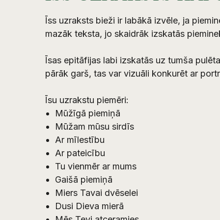
Īss uzraksts bieži ir labākā izvēle, ja piemi
mazāk teksta, jo skaidrāk izskatās piemine
Īsas epitāfijas labi izskatās uz tumša pulēt
pārāk garš, tas var vizuāli konkurēt ar po
Īsu uzrakstu piemēri:
Mūžīgā piemiņā
Mūžam mūsu sirdīs
Ar mīlestību
Ar pateicību
Tu vienmēr ar mums
Gaišā piemiņā
Miers Tavai dvēselei
Dusi Dieva mierā
Mēs Tevi atceramies