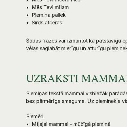
Mēs Tevi mīlam
Piemiņa paliek
Sirds atceras
Šādas frāzes var izmantot kā patstāvīgu ep
vēlas saglabāt mierīgu un atturīgu piemin
UZRAKSTI MAMMA
Piemiņas tekstā mammai visbiežāk parādās m
bez pārmērīga smaguma. Uz pieminekļa visl
Piemēri:
Mīļajai mammai - mūžīgā piemiņā