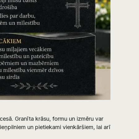
cesā. Granīta krāsu, formu un izmēru var
ņpilniem un pietiekami vienkāršiem, lai arī