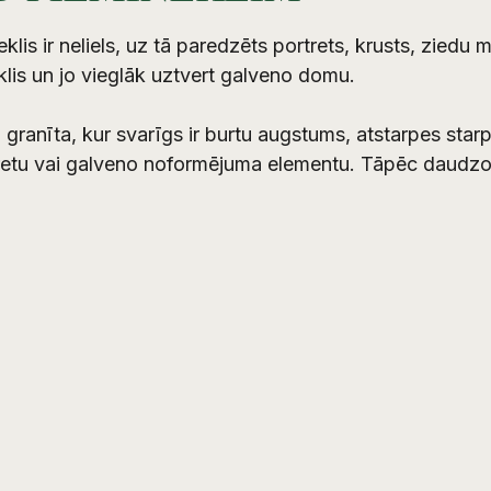
neklis ir neliels, uz tā paredzēts portrets, krusts, ziedu
klis un jo vieglāk uztvert galveno domu.
a granīta, kur svarīgs ir burtu augstums, atstarpes starp
rtretu vai galveno noformējuma elementu. Tāpēc daudzos