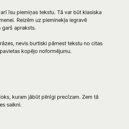
rī īsu piemiņas tekstu. Tā var būt klasiska
ģimenei. Reizēm uz pieminekļa iegravē
ā garš apraksts.
rāzes, nevis burtiski pārnest tekstu no citas
 kapavietas kopējo noformējumu.
loks, kuram jābūt pilnīgi precīzam. Zem tā
es saikni.