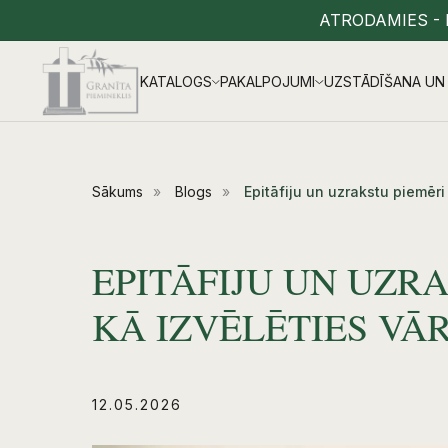
ATRODAMIES - 
KATALOGS
PAKALPOJUMI
UZSTĀDĪŠANA UN 
Sākums
»
Blogs
»
Epitāfiju un uzrakstu piemēr
EPITĀFIJU UN UZR
KĀ IZVĒLĒTIES VĀR
12.05.2026