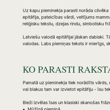
Uz kapu pieminekļa parasti norāda cilvēka 
epitāfija, pateicības vārdi, veltījums mam
reliģisku tekstu, dzejas rindu, simbolisku f
Latviešu valodā epitāfijai jāskan dabiski. T
valodas. Labs piemiņas teksts ir mierīgs, s
KO PARASTI RAKST
Pamatā uz pieminekļa tiek norādīts vārds, u
vai blakus tam var izvietot epitāfiju - īsu t
Bieži izvēlas īsas un klasiski skanošas frāz
Mūžīgā piemiņā