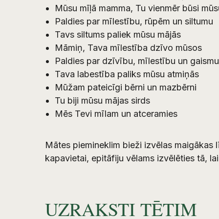
Mūsu mīļā mamma, Tu vienmēr būsi mūsu
Paldies par mīlestību, rūpēm un siltumu
Tavs siltums paliek mūsu mājās
Māmiņ, Tava mīlestība dzīvo mūsos
Paldies par dzīvību, mīlestību un gaismu
Tava labestība paliks mūsu atmiņās
Mūžam pateicīgi bērni un mazbērni
Tu biji mūsu mājas sirds
Mēs Tevi mīlam un atceramies
Mātes piemineklim bieži izvēlas maigākas lī
kapavietai, epitāfiju vēlams izvēlēties tā, 
UZRAKSTI TĒTIM