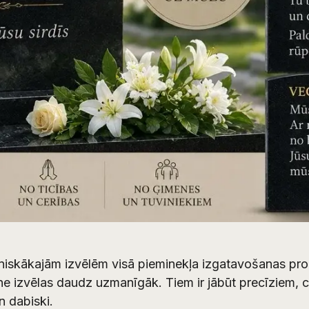
oniskākajām izvēlēm visā pieminekļa izgatavošanas pro
e izvēlas daudz uzmanīgāk. Tiem ir jābūt precīziem, cie
n dabiski.