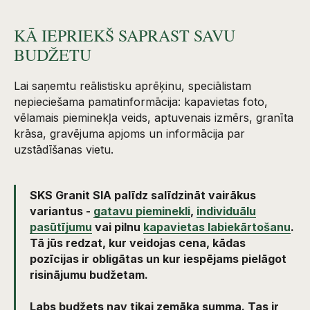
KĀ IEPRIEKŠ SAPRAST SAVU
BUDŽETU
Lai saņemtu reālistisku aprēķinu, speciālistam
nepieciešama pamatinformācija: kapavietas foto,
vēlamais pieminekļa veids, aptuvenais izmērs, granīta
krāsa, gravējuma apjoms un informācija par
uzstādīšanas vietu.
SKS Granit SIA palīdz salīdzināt vairākus
variantus -
gatavu pieminekli
,
individuālu
pasūtījumu
vai pilnu
kapavietas labiekārtošanu
.
Tā jūs redzat, kur veidojas cena, kādas
pozīcijas ir obligātas un kur iespējams pielāgot
risinājumu budžetam.
Labs budžets nav tikai zemāka summa. Tas ir