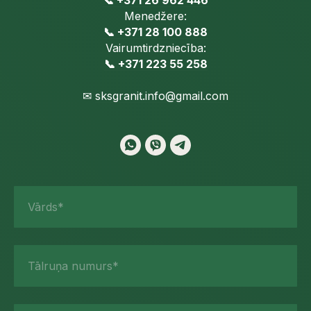
📞 +371 26 962 446
Menedžere:
📞 +371 28 100 888
Vairumtirdzniecība:
📞 +371 223 55 258
✉
sksgranit.info@gmail.com
Vārds*
Tālruņa numurs*