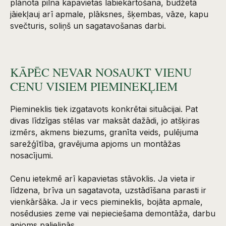
plānota pilna kapavietas labiekārtošana, budžetā
jāiekļauj arī apmale, plāksnes, šķembas, vāze, kapu
svečturis, soliņš un sagatavošanas darbi.
KĀPĒC NEVAR NOSAUKT VIENU
CENU VISIEM PIEMINEKĻIEM
Piemineklis tiek izgatavots konkrētai situācijai. Pat
divas līdzīgas stēlas var maksāt dažādi, jo atšķiras
izmērs, akmens biezums, granīta veids, pulējuma
sarežģītība, gravējuma apjoms un montāžas
nosacījumi.
Cenu ietekmē arī kapavietas stāvoklis. Ja vieta ir
līdzena, brīva un sagatavota, uzstādīšana parasti ir
vienkāršāka. Ja ir vecs piemineklis, bojāta apmale,
nosēdusies zeme vai nepieciešama demontāža, darbu
apjoms palielinās.