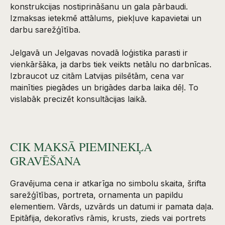
konstrukcijas nostiprināšanu un gala pārbaudi.
Izmaksas ietekmē attālums, piekļuve kapavietai un
darbu sarežģītība.
Jelgavā un Jelgavas novadā loģistika parasti ir
vienkāršāka, ja darbs tiek veikts netālu no darbnīcas.
Izbraucot uz citām Latvijas pilsētām, cena var
mainīties piegādes un brigādes darba laika dēļ. To
vislabāk precizēt konsultācijas laikā.
CIK MAKSĀ PIEMINEKĻA
GRAVĒŠANA
Gravējuma cena ir atkarīga no simbolu skaita, šrifta
sarežģītības, portreta, ornamenta un papildu
elementiem. Vārds, uzvārds un datumi ir pamata daļa.
Epitāfija, dekoratīvs rāmis, krusts, zieds vai portrets