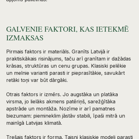
GALVENIE FAKTORI, KAS IETEKMĒ
IZMAKSAS
Pirmais faktors ir materiāls. Granīts Latvijā ir
praktiskākais risinājums, taču arī granītam ir dažādas
krāsas, struktūras un cenu grupas. Klasiski pelēkie
un melnie varianti parasti ir pieprasītākie, savukārt
retāki toņi var būt dārgāki.
Otrais faktors ir izmērs. Jo augstāka un platāka
virsma, jo lielāks akmens patēriņš, sarežģītāka
apstrāde un montāža. Nozīme ir arī pamatnes
biezumam: piemineklim jāstāv stabili, īpaši mitrā un
mainīgā Latvijas klimatā.
Trešais faktors ir forma. Taisni klasiskie modeļi parasti