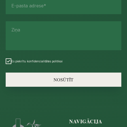
E-pasta adrese*
Ziņa
Es piekrītu konfidencialitātes politikai
NOSŪTĪT
NAVIGĀCIJA