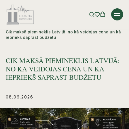
Error get alias
Sākums
»
Blogs
»
Cik maksā piemineklis Latvijā: no kā veidojas cena un kā
iepriekš saprast budžetu
CIK MAKSĀ PIEMINEKLIS LATVIJĀ:
NO KĀ VEIDOJAS CENA UN KĀ
IEPRIEKŠ SAPRAST BUDŽETU
08.06.2026