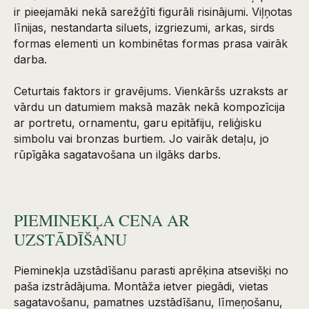
ir pieejamāki nekā sarežģīti figurāli risinājumi. Viļņotas
līnijas, nestandarta siluets, izgriezumi, arkas, sirds
formas elementi un kombinētas formas prasa vairāk
darba.
Ceturtais faktors ir gravējums. Vienkāršs uzraksts ar
vārdu un datumiem maksā mazāk nekā kompozīcija
ar portretu, ornamentu, garu epitāfiju, reliģisku
simbolu vai bronzas burtiem. Jo vairāk detaļu, jo
rūpīgāka sagatavošana un ilgāks darbs.
PIEMINEKĻA CENA AR
UZSTĀDĪŠANU
Pieminekļa uzstādīšanu parasti aprēķina atsevišķi no
paša izstrādājuma. Montāža ietver piegādi, vietas
sagatavošanu, pamatnes uzstādīšanu, līmeņošanu,