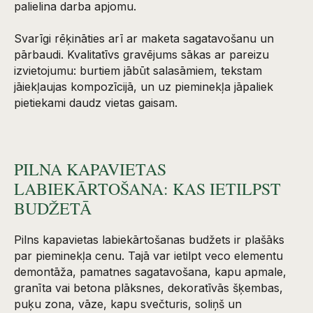
palielina darba apjomu.
Svarīgi rēķināties arī ar maketa sagatavošanu un
pārbaudi. Kvalitatīvs gravējums sākas ar pareizu
izvietojumu: burtiem jābūt salasāmiem, tekstam
jāiekļaujas kompozīcijā, un uz pieminekļa jāpaliek
pietiekami daudz vietas gaisam.
PILNA KAPAVIETAS
LABIEKĀRTOŠANA: KAS IETILPST
BUDŽETĀ
Pilns kapavietas labiekārtošanas budžets ir plašāks
par pieminekļa cenu. Tajā var ietilpt veco elementu
demontāža, pamatnes sagatavošana, kapu apmale,
granīta vai betona plāksnes, dekoratīvās šķembas,
puķu zona, vāze, kapu svečturis, soliņš un