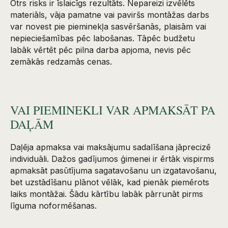
Otrs risks ir īslaicīgs rezultāts. Nepareizi izvēlēts
materiāls, vāja pamatne vai paviršs montāžas darbs
var novest pie pieminekļa sasvēršanās, plaisām vai
nepieciešamības pēc labošanas. Tāpēc budžetu
labāk vērtēt pēc pilna darba apjoma, nevis pēc
zemākās redzamās cenas.
VAI PIEMINEKLI VAR APMAKSĀT PA
DAĻĀM
Daļēja apmaksa vai maksājumu sadalīšana jāprecizē
individuāli. Dažos gadījumos ģimenei ir ērtāk vispirms
apmaksāt pasūtījuma sagatavošanu un izgatavošanu,
bet uzstādīšanu plānot vēlāk, kad pienāk piemērots
laiks montāžai. Šādu kārtību labāk pārrunāt pirms
līguma noformēšanas.