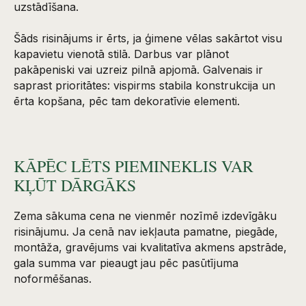
uzstādīšana.
Šāds risinājums ir ērts, ja ģimene vēlas sakārtot visu
kapavietu vienotā stilā. Darbus var plānot
pakāpeniski vai uzreiz pilnā apjomā. Galvenais ir
saprast prioritātes: vispirms stabila konstrukcija un
ērta kopšana, pēc tam dekoratīvie elementi.
KĀPĒC LĒTS PIEMINEKLIS VAR
KĻŪT DĀRGĀKS
Zema sākuma cena ne vienmēr nozīmē izdevīgāku
risinājumu. Ja cenā nav iekļauta pamatne, piegāde,
montāža, gravējums vai kvalitatīva akmens apstrāde,
gala summa var pieaugt jau pēc pasūtījuma
noformēšanas.