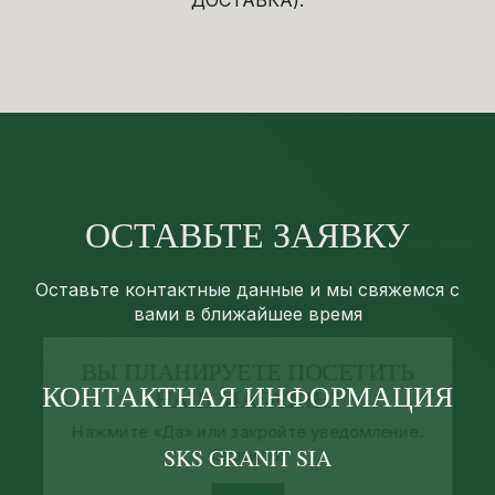
ДОСТАВКА).
ОСТАВЬТЕ ЗАЯВКУ
Оставьте контактные данные и мы свяжемся с
ВЫ ПЛАНИРУЕТЕ ПОСЕТИТЬ
вами в ближайшее время
НАШ МАГАЗИН?
Нажмите «Да» или закройте уведомление.
КОНТАКТНАЯ ИНФОРМАЦИЯ
Спасибо!
SKS GRANIT SIA
ДА