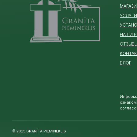
МАГАЗИ
УСЛУГИ
УСТАНО
НАШИ 
ОТЗЫВ
КОНТА
БЛОГ
Информа
ознаком
согласо
© 2025
GRANĪTA PIEMINEKLIS