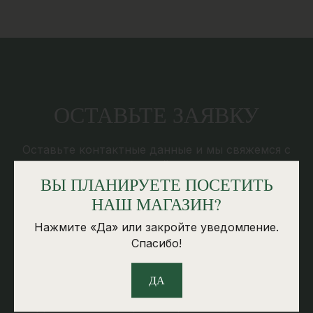
ОСТАВЬТЕ ЗАЯВКУ
Оставьте контактные данные и мы свяжемся с
вами в ближайшее время
ВЫ ПЛАНИРУЕТЕ ПОСЕТИТЬ
НАШ МАГАЗИН?
КОНТАКТНАЯ ИНФОРМАЦИЯ
Нажмите «Да» или закройте уведомление.
Спасибо!
SKS GRANIT SIA
ДА
Reg.Nr: 53603037021
Добелес шоссе 2, Елгава, Латвия, LV-3007