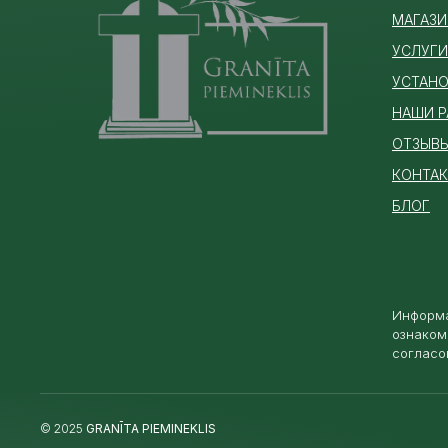
МАГАЗИ
УСЛУГИ
УСТАНО
НАШИ 
ОТЗЫВ
КОНТА
БЛОГ
Информа
ознаком
согласо
© 2025
GRANĪTA PIEMINEKLIS