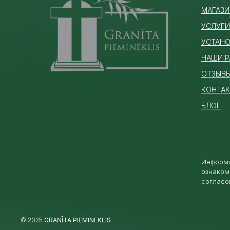
МАГАЗИ
УСЛУГИ
УСТАНО
НАШИ 
ОТЗЫВ
КОНТА
БЛОГ
Информа
ознаком
согласо
© 2025
GRANĪTA PIEMINEKLIS