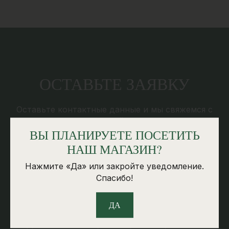
ОСТАВЬТЕ ЗАЯВКУ
Оставьте контактные данные и мы свяжемся с
вами в ближайшее время
ВЫ ПЛАНИРУЕТЕ ПОСЕТИТЬ
НАШ МАГАЗИН?
КОНТАКТНАЯ ИНФОРМАЦИЯ
Нажмите «Да» или закройте уведомление.
Спасибо!
SKS GRANIT SIA
ДА
Reg.Nr: 53603037021
Добелес шоссе 2, Елгава, Латвия, LV-3007