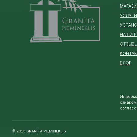
МАГАЗИ
УСЛУГИ
УСТАНО
НАШИ 
ОТЗЫВ
КОНТА
БЛОГ
Информа
ознаком
согласо
© 2025
GRANĪTA PIEMINEKLIS