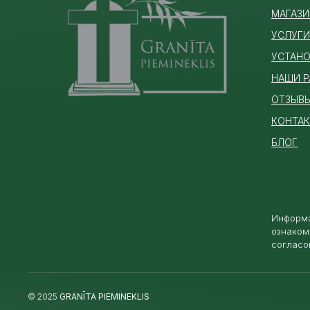
МАГАЗИ
УСЛУГИ
УСТАНО
НАШИ 
ОТЗЫВ
КОНТА
БЛОГ
Информа
ознаком
согласо
© 2025
GRANĪTA PIEMINEKLIS