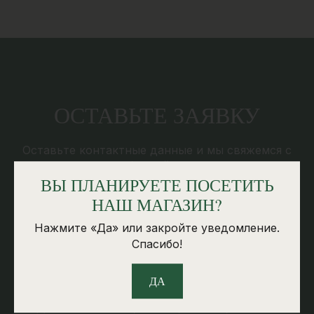
ОСТАВЬТЕ ЗАЯВКУ
Оставьте контактные данные и мы свяжемся с
вами в ближайшее время
ВЫ ПЛАНИРУЕТЕ ПОСЕТИТЬ
НАШ МАГАЗИН?
КОНТАКТНАЯ ИНФОРМАЦИЯ
Нажмите «Да» или закройте уведомление.
Спасибо!
SKS GRANIT SIA
ДА
Reg.Nr: 53603037021
Добелес шоссе 2, Елгава, Латвия, LV-3007